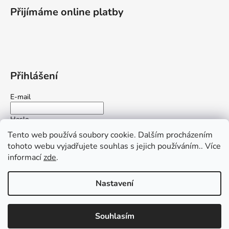
Přijímáme online platby
Přihlášení
E-mail
Heslo
Tento web používá soubory cookie. Dalším procházením
tohoto webu vyjadřujete souhlas s jejich používáním.. Více
PŘIHLÁSIT SE
informací
zde
.
Nová registrace
Zapomenuté heslo
Nastavení
Vytvořil Shoptet
Souhlasím
Copyright 2026
Ochrana-displeje.cz
. Všechna práva vyhrazena.