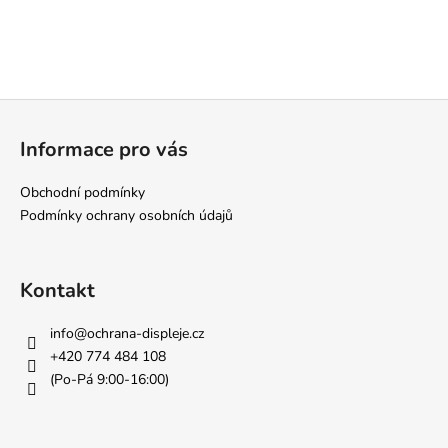
Z
á
Informace pro vás
p
a
Obchodní podmínky
t
Podmínky ochrany osobních údajů
í
Kontakt
info
@
ochrana-displeje.cz
+420 774 484 108
(Po-Pá 9:00-16:00)