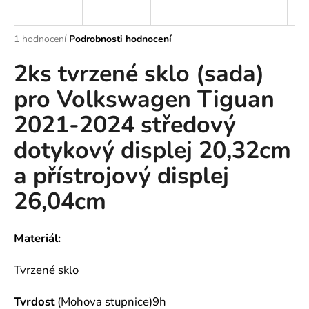
R
a
j
M
Průměrné
1 hodnocení
Podrobnosti hodnocení
í
hodnocení
A
2ks tvrzené sklo (sada)
produktu
t
je
?
pro Volkswagen Tiguan
5,0
z
2021-2024 středový
5
hvězdiček.
dotykový displej 20,32cm
HLEDAT
a přístrojový displej
26,04cm
D
o
Materiál:
p
o
Tvrzené sklo
r
u
Tvrdost
(Mohova stupnice)9h