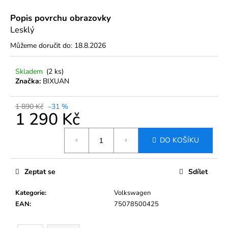
č
u
Popis povrchu obrazovky
j
Lesklý
e
m
Můžeme doručit do:
18.8.2026
e
Skladem
(2 ks)
Značka:
BIXUAN
TVRZENÉ
SKLO
BROTECT
1 890 Kč
–31 %
AIRGLASS
1 290 Kč
PRO
INFOTAINMENT
Měrná
AMUNDSEN
DO KOŠÍKU
cena:
PRO
ŠKODA
YETI
Zeptat se
Sdílet
6,5"
490
Kategorie
:
Volkswagen
Kč
Původně:
EAN
:
75078500425
790
Kč