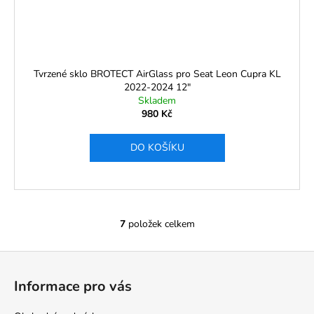
Tvrzené sklo BROTECT AirGlass pro Seat Leon Cupra KL
2022-2024 12"
Skladem
980 Kč
DO KOŠÍKU
7
položek celkem
O
v
Z
l
á
á
Informace pro vás
d
p
a