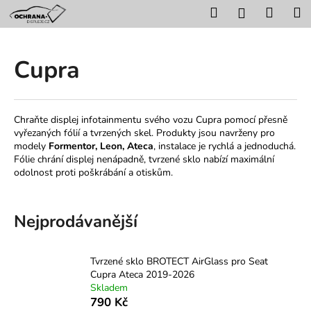
K
Přejít
Hledat
Nákup
M
Přihlášení
na
o
obsah
Zpět
Zpět
košík
š
í
Cupra
C
k
o
p
Chraňte displej infotainmentu svého vozu Cupra pomocí přesně
o
vyřezaných fólií a tvrzených skel. Produkty jsou navrženy pro
t
modely
Formentor, Leon, Ateca
, instalace je rychlá a jednoduchá.
Fólie chrání displej nenápadně, tvrzené sklo nabízí maximální
ř
odolnost proti poškrábání a otiskům.
e
b
u
Nejprodávanější
j
e
Tvrzené sklo BROTECT AirGlass pro Seat
t
Cupra Ateca 2019-2026
Skladem
e
790 Kč
n