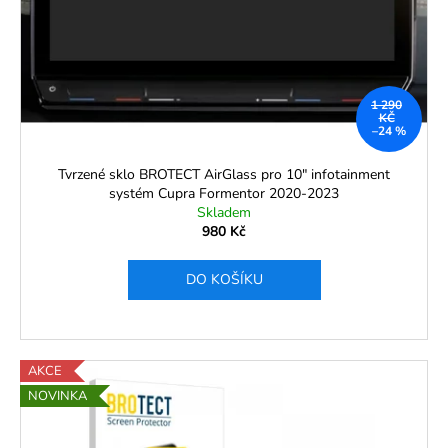
290
r
Kč
o
d
u
1 290
k
KČ
–24 %
t
ů
Tvrzené sklo BROTECT AirGlass pro 10" infotainment
systém Cupra Formentor 2020-2023
Skladem
980 Kč
DO KOŠÍKU
AKCE
NOVINKA