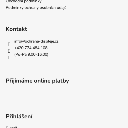
a
Obchodní podmínky
c
t
Podmínky ochrany osobních údajů
í
í
p
r
v
Kontakt
k
y
info
@
ochrana-displeje.cz
v
+420 774 484 108
ý
(Po-Pá 9:00-16:00)
p
i
s
u
Přijímáme online platby
Přihlášení