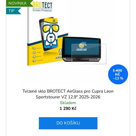
NOVINKA
TIP
1 490
KČ
–13 %
Tvrzené sklo BROTECT AirGlass pro Cupra Leon
Sportstourer VZ 12.9" 2025-2026
Skladem
1 290 Kč
DO KOŠÍKU