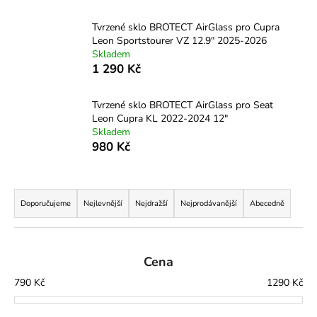
a
Tvrzené sklo BROTECT AirGlass pro Cupra
j
Leon Sportstourer VZ 12.9" 2025-2026
í
Skladem
1 290 Kč
t
?
Tvrzené sklo BROTECT AirGlass pro Seat
Leon Cupra KL 2022-2024 12"
Skladem
980 Kč
HLEDAT
Ř
a
Doporučujeme
Nejlevnější
Nejdražší
Nejprodávanější
Abecedně
z
D
o
e
p
n
Cena
o
í
790
Kč
1290
Kč
r
p
u
r