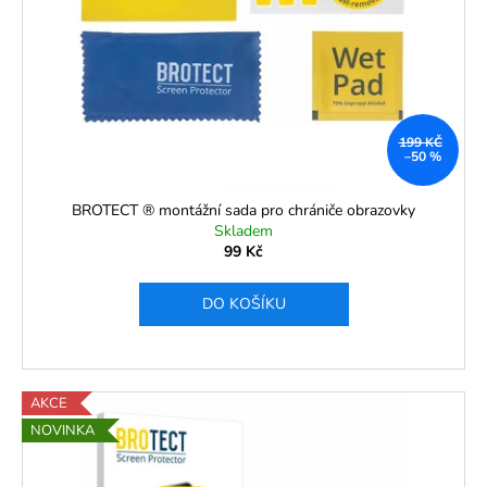
p
Kč
r
o
d
u
199 KČ
k
–50 %
t
ů
BROTECT ® montážní sada pro chrániče obrazovky
Skladem
99 Kč
DO KOŠÍKU
AKCE
NOVINKA