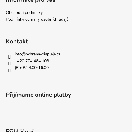
d
p
a
a
Obchodní podmínky
c
t
Podmínky ochrany osobních údajů
í
í
p
r
v
Kontakt
k
y
info
@
ochrana-displeje.cz
v
+420 774 484 108
ý
(Po-Pá 9:00-16:00)
p
i
s
u
Přijímáme online platby
Přihlášení