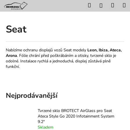
K
Přejít
Hledat
Nákup
M
Přihlášení
na
o
obsah
Zpět
Zpět
košík
š
í
Seat
C
k
o
p
Nabízíme ochranu displejů vozů Seat modely
Leon, Ibiza, Ateca,
o
Arona
. Fólie chrání před poškrábáním a otisky, tvrzené sklo je
t
odolné. Instalace rychlá a jednoduchá, displej zůstává plně
funkční.
ř
e
b
u
Nejprodávanější
j
e
Tvrzené sklo BROTECT AirGlass pro Seat
t
Ateca Style Go 2020 Infotainment System
e
9.2"
Skladem
n