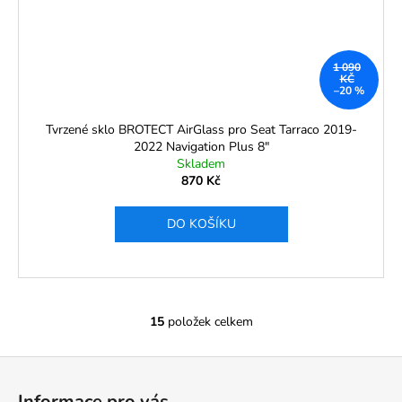
1 090
KČ
–20 %
Tvrzené sklo BROTECT AirGlass pro Seat Tarraco 2019-
2022 Navigation Plus 8"
Skladem
870 Kč
DO KOŠÍKU
15
položek celkem
O
v
Z
l
á
á
Informace pro vás