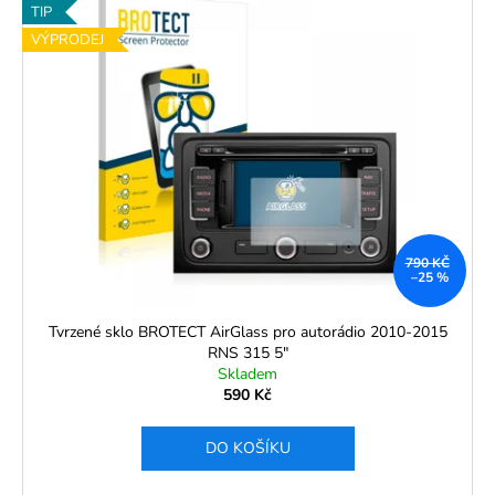
TIP
VÝPRODEJ
790 KČ
–25 %
Tvrzené sklo BROTECT AirGlass pro autorádio 2010-2015
RNS 315 5"
Skladem
590 Kč
DO KOŠÍKU