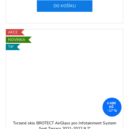
DO KOŠÍKU
AKCE
NOVINKA
TIP
1 190
KČ
–17 %
Tvrzené sklo BROTECT AirGlass pro Infotainment System
Seat Tarraco 2021-2022 9,2"