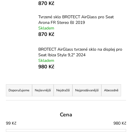
870 Kč
a
j
Tvrzené sklo BROTECT AirGlass pro Seat
í
Arona FR Stereo BJ 2019
Skladem
t
870 Kč
?
BROTECT AirGlass tvrzené sklo na displej pro
Seat Ibiza Style 9,2" 2024
Skladem
980 Kč
HLEDAT
Ř
a
Doporučujeme
Nejlevnější
Nejdražší
Nejprodávanější
Abecedně
D
z
o
e
p
o
n
Cena
r
í
99
Kč
980
Kč
u
p