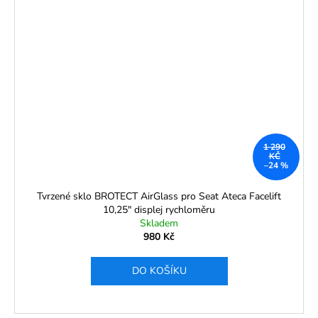
1 290
KČ
–24 %
Tvrzené sklo BROTECT AirGlass pro Seat Ateca Facelift
10,25" displej rychloměru
Skladem
980 Kč
DO KOŠÍKU