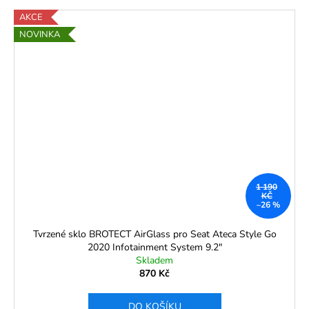
AKCE
NOVINKA
1 190
KČ
–26 %
Tvrzené sklo BROTECT AirGlass pro Seat Ateca Style Go
2020 Infotainment System 9.2"
Skladem
870 Kč
DO KOŠÍKU