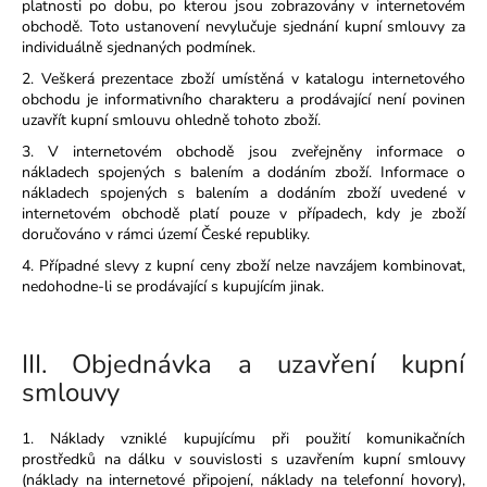
č
platnosti po dobu, po kterou jsou zobrazovány v internetovém
u
obchodě. Toto ustanovení nevylučuje sjednání kupní smlouvy za
j
individuálně sjednaných podmínek.
e
2. Veškerá prezentace zboží umístěná v katalogu internetového
m
obchodu je informativního charakteru a prodávající není povinen
e
uzavřít kupní smlouvu ohledně tohoto zboží.
3. V internetovém obchodě jsou zveřejněny informace o
nákladech spojených s balením a dodáním zboží. Informace o
TVRZENÉ
nákladech spojených s balením a dodáním zboží uvedené v
SKLO
internetovém obchodě platí pouze v případech, kdy je zboží
BROTECT
doručováno v rámci území České republiky.
AIRGLASS
PRO
4. Případné slevy z kupní ceny zboží nelze navzájem kombinovat,
INFOTAINMENT
nedohodne-li se prodávající s kupujícím jinak.
SYSTÉM
ŠKODA
OCTAVIA
AMUNDSEN
III.
Objednávka a uzavření kupní
2013-
smlouvy
2016
6,5"
590
1. Náklady vzniklé kupujícímu při použití komunikačních
Kč
prostředků na dálku v souvislosti s uzavřením kupní smlouvy
Původně:
(náklady na internetové připojení, náklady na telefonní hovory),