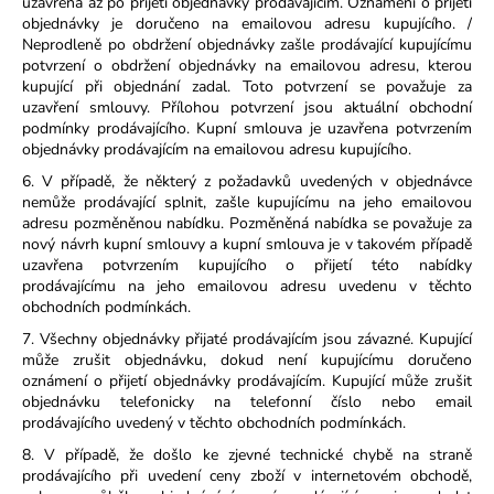
uzavřena až po přijetí objednávky prodávajícím. Oznámení o přijetí
objednávky je doručeno na emailovou adresu kupujícího. /
Neprodleně po obdržení objednávky zašle prodávající kupujícímu
potvrzení o obdržení objednávky na emailovou adresu, kterou
kupující při objednání zadal. Toto potvrzení se považuje za
uzavření smlouvy. Přílohou potvrzení jsou aktuální obchodní
podmínky prodávajícího. Kupní smlouva je uzavřena potvrzením
objednávky prodávajícím na emailovou adresu kupujícího.
6. V případě, že některý z požadavků uvedených v objednávce
nemůže prodávající splnit, zašle kupujícímu na jeho emailovou
adresu pozměněnou nabídku. Pozměněná nabídka se považuje za
nový návrh kupní smlouvy a kupní smlouva je v takovém případě
uzavřena potvrzením kupujícího o přijetí této nabídky
prodávajícímu na jeho emailovou adresu uvedenu v těchto
obchodních podmínkách.
7. Všechny objednávky přijaté prodávajícím jsou závazné. Kupující
může zrušit objednávku, dokud není kupujícímu doručeno
oznámení o přijetí objednávky prodávajícím. Kupující může zrušit
objednávku telefonicky na telefonní číslo nebo email
prodávajícího uvedený v těchto obchodních podmínkách.
8. V případě, že došlo ke zjevné technické chybě na straně
prodávajícího při uvedení ceny zboží v internetovém obchodě,