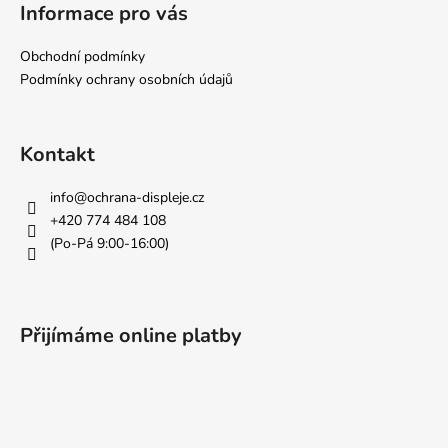
á
Informace pro vás
p
a
Obchodní podmínky
t
Podmínky ochrany osobních údajů
í
Kontakt
info
@
ochrana-displeje.cz
+420 774 484 108
(Po-Pá 9:00-16:00)
Přijímáme online platby