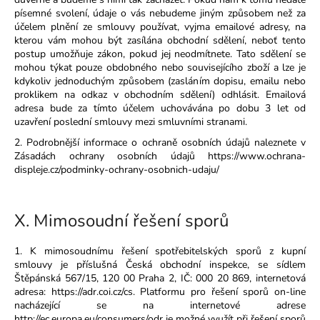
písemné svolení, údaje o vás nebudeme jiným způsobem než za
účelem plnění ze smlouvy používat, vyjma emailové adresy, na
kterou vám mohou být zasílána obchodní sdělení, neboť tento
postup umožňuje zákon, pokud jej neodmítnete. Tato sdělení se
mohou týkat pouze obdobného nebo souvisejícího zboží a lze je
kdykoliv jednoduchým způsobem (zasláním dopisu, emailu nebo
proklikem na odkaz v obchodním sdělení) odhlásit. Emailová
adresa bude za tímto účelem uchovávána po dobu 3 let od
uzavření poslední smlouvy mezi smluvními stranami.
2. Podrobnější informace o ochraně osobních údajů naleznete v
Zásadách ochrany osobních údajů
https://www.ochrana-
displeje.cz/podminky-ochrany-osobnich-udaju/
X.
Mimosoudní řešení sporů
1. K mimosoudnímu řešení spotřebitelských sporů z kupní
smlouvy je příslušná Česká obchodní inspekce, se sídlem
Štěpánská 567/15, 120 00 Praha 2, IČ: 000 20 869, internetová
adresa: https://adr.coi.cz/cs. Platformu pro řešení sporů on-line
nacházející se na internetové adrese
http://ec.europa.eu/consumers/odr je možné využít při řešení sporů