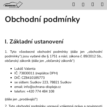
K
Přejít
Hledat
Nákup
M
Přihlášení
na
o
obsah
Zpět
Zpět
košík
š
Obchodní podmínky
í
C
k
o
p
I. Základní ustanovení
o
t
1. Tyto všeobecné obchodní podmínky (dále jen „obchodní
ř
podmínky“) jsou vydané dle § 1751 a násl. zákona č. 89/2012 Sb.,
občanský zákoník (dále jen „občanský zákoník“)
e
b
Lukáš Valenta
IČ: 73830011 (neplátce DPH)
u
DIČ: CZ8410185773
j
se sídlem: Sudkov 223, 78821 Sudkov
e
email: info@ochrana-displeje.cz
telefon: +420 774 484 108
t
e
(dále jen „prodávající“)
n
2. Tyto obchodní podmínky upravují vzájemná práva a povinnosti