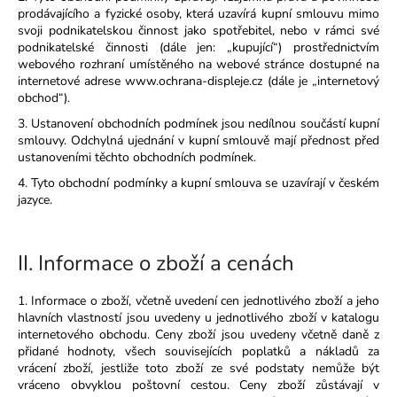
prodávajícího a fyzické osoby, která uzavírá kupní smlouvu mimo
a
svoji podnikatelskou činnost jako spotřebitel, nebo v rámci své
j
podnikatelské činnosti (dále jen: „kupující“) prostřednictvím
í
webového rozhraní umístěného na webové stránce dostupné na
internetové adrese www.ochrana-displeje.cz (dále je „internetový
t
obchod“).
?
3. Ustanovení obchodních podmínek jsou nedílnou součástí kupní
smlouvy. Odchylná ujednání v kupní smlouvě mají přednost před
ustanoveními těchto obchodních podmínek.
4. Tyto obchodní podmínky a kupní smlouva se uzavírají v českém
jazyce.
HLEDAT
II.
Informace o zboží a cenách
D
o
1. Informace o zboží, včetně uvedení cen jednotlivého zboží a jeho
hlavních vlastností jsou uvedeny u jednotlivého zboží v katalogu
p
internetového obchodu. Ceny zboží jsou uvedeny včetně daně z
o
přidané hodnoty, všech souvisejících poplatků a nákladů za
r
vrácení zboží, jestliže toto zboží ze své podstaty nemůže být
u
vráceno obvyklou poštovní cestou. Ceny zboží zůstávají v