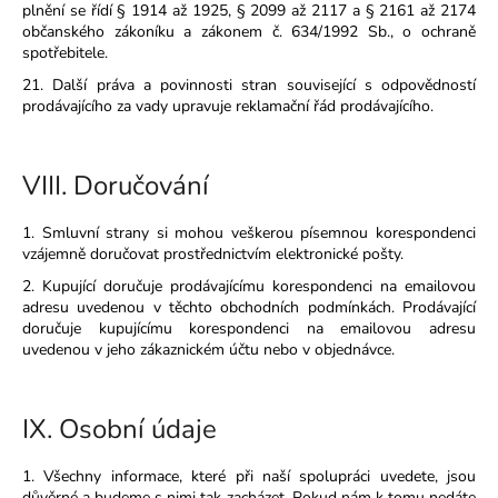
plnění se řídí § 1914 až 1925, § 2099 až 2117 a § 2161 až 2174
občanského zákoníku a zákonem č. 634/1992 Sb., o ochraně
spotřebitele.
21. Další práva a povinnosti stran související s odpovědností
prodávajícího za vady upravuje reklamační řád prodávajícího.
VIII.
Doručování
1. Smluvní strany si mohou veškerou písemnou korespondenci
vzájemně doručovat prostřednictvím elektronické pošty.
2. Kupující doručuje prodávajícímu korespondenci na emailovou
adresu uvedenou v těchto obchodních podmínkách. Prodávající
doručuje kupujícímu korespondenci na emailovou adresu
uvedenou v jeho zákaznickém účtu nebo v objednávce.
IX.
Osobní údaje
1. Všechny informace, které při naší spolupráci uvedete, jsou
důvěrné a budeme s nimi tak zacházet. Pokud nám k tomu nedáte