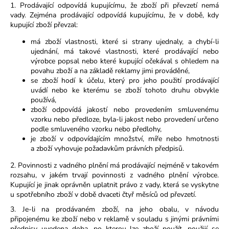
1. Prodávající odpovídá kupujícímu, že zboží při převzetí nemá
vady. Zejména prodávající odpovídá kupujícímu, že v době, kdy
kupující zboží převzal:
má zboží vlastnosti, které si strany ujednaly, a chybí-li
ujednání, má takové vlastnosti, které prodávající nebo
výrobce popsal nebo které kupující očekával s ohledem na
povahu zboží a na základě reklamy jimi prováděné,
se zboží hodí k účelu, který pro jeho použití prodávající
uvádí nebo ke kterému se zboží tohoto druhu obvykle
používá,
zboží odpovídá jakostí nebo provedením smluvenému
vzorku nebo předloze, byla-li jakost nebo provedení určeno
podle smluveného vzorku nebo předlohy,
je zboží v odpovídajícím množství, míře nebo hmotnosti
a
zboží vyhovuje požadavkům právních předpisů.
2. Povinnosti z vadného plnění má prodávající nejméně v takovém
rozsahu, v jakém trvají povinnosti z vadného plnění výrobce.
Kupující je jinak oprávněn uplatnit právo z vady, která se vyskytne
u spotřebního zboží v době dvaceti čtyř měsíců od převzetí.
3. Je-li na prodávaném zboží, na jeho obalu, v návodu
připojenému ke zboží nebo v reklamě v souladu s jinými právními
předpisy uvedena doba, po kterou lze zboží použít, použijí se