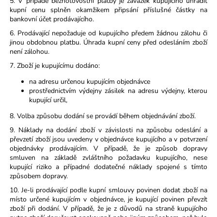
5. V případě bezhotovostní platby je závazek kupujícího uhradit
kupní cenu splněn okamžikem připsání příslušné částky na
bankovní účet prodávajícího.
6. Prodávající nepožaduje od kupujícího předem žádnou zálohu či
jinou obdobnou platbu. Úhrada kupní ceny před odesláním zboží
není zálohou.
7. Zboží je kupujícímu dodáno:
na adresu určenou kupujícím objednávce
prostřednictvím výdejny zásilek na adresu výdejny, kterou
kupující určil,
8. Volba způsobu dodání se provádí během objednávání zboží.
9. Náklady na dodání zboží v závislosti na způsobu odeslání a
převzetí zboží jsou uvedeny v objednávce kupujícího a v potvrzení
objednávky prodávajícím. V případě, že je způsob dopravy
smluven na základě zvláštního požadavku kupujícího, nese
kupující riziko a případné dodatečné náklady spojené s tímto
způsobem dopravy.
10. Je-li prodávající podle kupní smlouvy povinen dodat zboží na
místo určené kupujícím v objednávce, je kupující povinen převzít
zboží při dodání. V případě, že je z důvodů na straně kupujícího