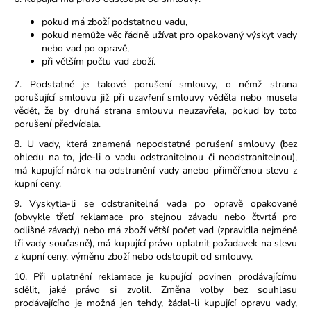
pokud má zboží podstatnou vadu,
pokud nemůže věc řádně užívat pro opakovaný výskyt vady
nebo vad po opravě,
při větším počtu vad zboží.
7. Podstatné je takové porušení smlouvy, o němž strana
porušující smlouvu již při uzavření smlouvy věděla nebo musela
vědět, že by druhá strana smlouvu neuzavřela, pokud by toto
porušení předvídala.
8. U vady, která znamená nepodstatné porušení smlouvy (bez
ohledu na to, jde-li o vadu odstranitelnou či neodstranitelnou),
má kupující nárok na odstranění vady anebo přiměřenou slevu z
kupní ceny.
9. Vyskytla-li se odstranitelná vada po opravě opakovaně
(obvykle třetí reklamace pro stejnou závadu nebo čtvrtá pro
odlišné závady) nebo má zboží větší počet vad (zpravidla nejméně
tři vady současně), má kupující právo uplatnit požadavek na slevu
z kupní ceny, výměnu zboží nebo odstoupit od smlouvy.
10. Při uplatnění reklamace je kupující povinen prodávajícímu
sdělit, jaké právo si zvolil. Změna volby bez souhlasu
prodávajícího je možná jen tehdy, žádal-li kupující opravu vady,