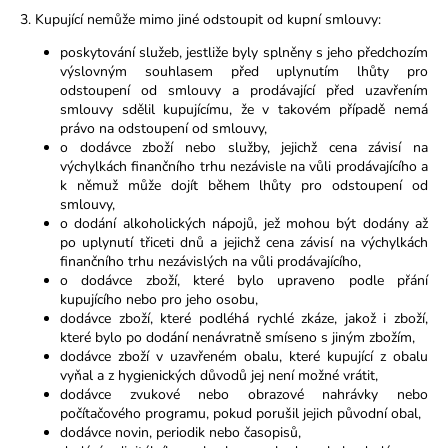
3. Kupující nemůže mimo jiné odstoupit od kupní smlouvy:
poskytování služeb, jestliže byly splněny s jeho předchozím
výslovným souhlasem před uplynutím lhůty pro
odstoupení od smlouvy a prodávající před uzavřením
smlouvy sdělil kupujícímu, že v takovém případě nemá
právo na odstoupení od smlouvy,
o dodávce zboží nebo služby, jejichž cena závisí na
výchylkách finančního trhu nezávisle na vůli prodávajícího a
k němuž může dojít během lhůty pro odstoupení od
smlouvy,
o dodání alkoholických nápojů, jež mohou být dodány až
po uplynutí třiceti dnů a jejichž cena závisí na výchylkách
finančního trhu nezávislých na vůli prodávajícího,
o dodávce zboží, které bylo upraveno podle přání
kupujícího nebo pro jeho osobu,
dodávce zboží, které podléhá rychlé zkáze, jakož i zboží,
které bylo po dodání nenávratně smíseno s jiným zbožím,
dodávce zboží v uzavřeném obalu, které kupující z obalu
vyňal a z hygienických důvodů jej není možné vrátit,
dodávce zvukové nebo obrazové nahrávky nebo
počítačového programu, pokud porušil jejich původní obal,
dodávce novin, periodik nebo časopisů,