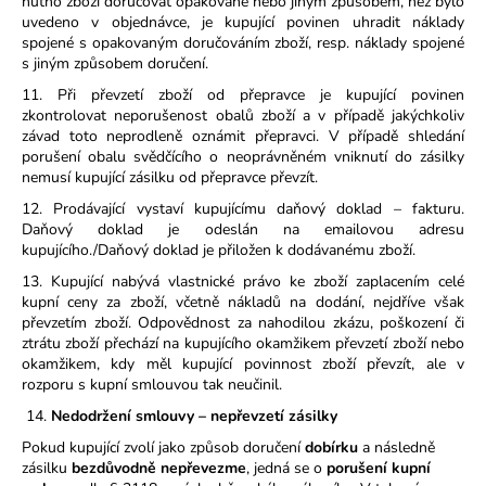
nutno zboží doručovat opakovaně nebo jiným způsobem, než bylo
uvedeno v objednávce, je kupující povinen uhradit náklady
spojené s opakovaným doručováním zboží, resp. náklady spojené
s jiným způsobem doručení.
11. Při převzetí zboží od přepravce je kupující povinen
zkontrolovat neporušenost obalů zboží a v případě jakýchkoliv
závad toto neprodleně oznámit přepravci. V případě shledání
porušení obalu svědčícího o neoprávněném vniknutí do zásilky
nemusí kupující zásilku od přepravce převzít.
12. Prodávající vystaví kupujícímu daňový doklad – fakturu.
Daňový doklad je odeslán na emailovou adresu
kupujícího./Daňový doklad je přiložen k dodávanému zboží.
13. Kupující nabývá vlastnické právo ke zboží zaplacením celé
kupní ceny za zboží, včetně nákladů na dodání, nejdříve však
převzetím zboží. Odpovědnost za nahodilou zkázu, poškození či
ztrátu zboží přechází na kupujícího okamžikem převzetí zboží nebo
okamžikem, kdy měl kupující povinnost zboží převzít, ale v
rozporu s kupní smlouvou tak neučinil.
14.
Nedodržení smlouvy – nepřevzetí zásilky
Pokud kupující zvolí jako způsob doručení
dobírku
a následně
zásilku
bezdůvodně nepřevezme
, jedná se o
porušení kupní