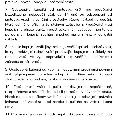
pro svou povahu obvyklou poštovní cestou.
7. Odstoupí-li kupující od smlouvy, vrátí mu prodávající
bezodkladně, nejpozději však do 14 dnů od odstoupení od
smlouvy, všechny peněžní prostředky včetně nákladů na dodání,
které od něho přijal, a to stejným způsobem. Prodávající vrátí
kupujícímu přijaté peněžní prostředky jiným způsobem jen tehdy,
pokud s tím kupující souhlasí a pokud mu tím nevzniknou další
náklady.
8. Jestliže kupující zvolil jiný, než nejlevnější způsob dodání zboží,
který prodávající nabízí, vrátí prodávající kupujícímu náklady na
dodání zboží ve výši odpovídající nejlevnějšímu nabízenému
způsobu dodání zboží.
9. Odstoupí-li kupující od kupní smlouvy, není prodávající povinen
vrátit přijaté peněžní prostředky kupujícímu dříve, než mu kupující
zboží předá nebo prokáže, že zboží prodávajícímu odeslal.
10. Zboží musí vrátit kupující prodávajícímu nepoškozené,
neopotřebené a neznečištěné a je-li to možné, v původním obalu.
Nárok na náhradu škody vzniklé na zboží je prodávající oprávněn
jednostranně započíst proti nároku kupujícího na vrácení kupní
ceny.
11. Prodávající je oprávněn odstoupit od kupní smlouvy z důvodu