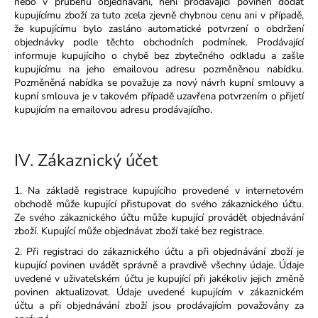
nebo v průběhu objednávání, není prodávající povinen dodat
kupujícímu zboží za tuto zcela zjevně chybnou cenu ani v případě,
že kupujícímu bylo zasláno automatické potvrzení o obdržení
objednávky podle těchto obchodních podmínek. Prodávající
informuje kupujícího o chybě bez zbytečného odkladu a zašle
kupujícímu na jeho emailovou adresu pozměněnou nabídku.
Pozměněná nabídka se považuje za nový návrh kupní smlouvy a
kupní smlouva je v takovém případě uzavřena potvrzením o přijetí
kupujícím na emailovou adresu prodávajícího.
IV.
Zákaznický účet
1. Na základě registrace kupujícího provedené v internetovém
obchodě může kupující přistupovat do svého zákaznického účtu.
Ze svého zákaznického účtu může kupující provádět objednávání
zboží. Kupující může objednávat zboží také bez registrace.
2. Při registraci do zákaznického účtu a při objednávání zboží je
kupující povinen uvádět správně a pravdivě všechny údaje. Údaje
uvedené v uživatelském účtu je kupující při jakékoliv jejich změně
povinen aktualizovat. Údaje uvedené kupujícím v zákaznickém
účtu a při objednávání zboží jsou prodávajícím považovány za