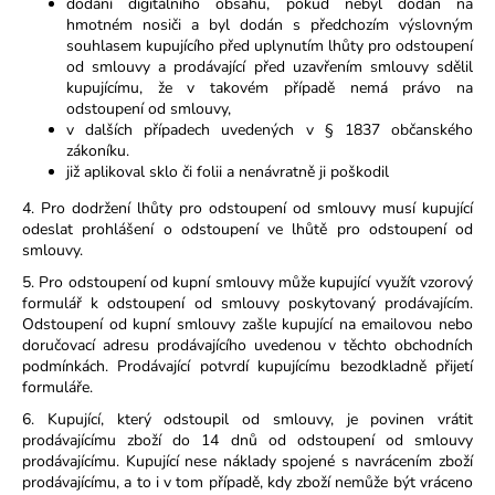
dodání digitálního obsahu, pokud nebyl dodán na
hmotném nosiči a byl dodán s předchozím výslovným
souhlasem kupujícího před uplynutím lhůty pro odstoupení
od smlouvy a prodávající před uzavřením smlouvy sdělil
kupujícímu, že v takovém případě nemá právo na
odstoupení od smlouvy,
v dalších případech uvedených v § 1837 občanského
zákoníku.
již aplikoval sklo či folii a nenávratně ji poškodil
4. Pro dodržení lhůty pro odstoupení od smlouvy musí kupující
odeslat prohlášení o odstoupení ve lhůtě pro odstoupení od
smlouvy.
5. Pro odstoupení od kupní smlouvy může kupující využít vzorový
formulář k odstoupení od smlouvy poskytovaný prodávajícím.
Odstoupení od kupní smlouvy zašle kupující na emailovou nebo
doručovací adresu prodávajícího uvedenou v těchto obchodních
podmínkách. Prodávající potvrdí kupujícímu bezodkladně přijetí
formuláře.
6. Kupující, který odstoupil od smlouvy, je povinen vrátit
prodávajícímu zboží do 14 dnů od odstoupení od smlouvy
prodávajícímu. Kupující nese náklady spojené s navrácením zboží
prodávajícímu, a to i v tom případě, kdy zboží nemůže být vráceno