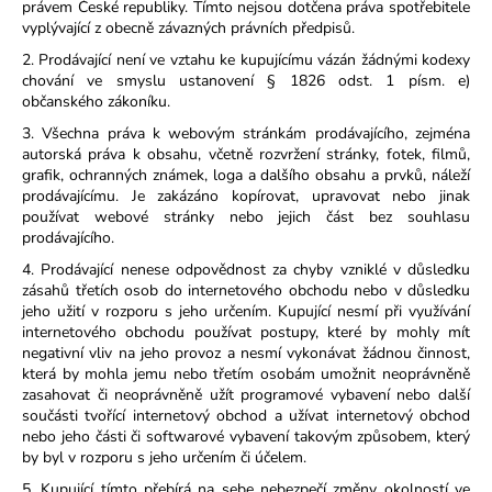
právem České republiky. Tímto nejsou dotčena práva spotřebitele
vyplývající z obecně závazných právních předpisů.
2. Prodávající není ve vztahu ke kupujícímu vázán žádnými kodexy
chování ve smyslu ustanovení § 1826 odst. 1 písm. e)
občanského zákoníku.
3. Všechna práva k webovým stránkám prodávajícího, zejména
autorská práva k obsahu, včetně rozvržení stránky, fotek, filmů,
grafik, ochranných známek, loga a dalšího obsahu a prvků, náleží
prodávajícímu. Je zakázáno kopírovat, upravovat nebo jinak
používat webové stránky nebo jejich část bez souhlasu
prodávajícího.
4. Prodávající nenese odpovědnost za chyby vzniklé v důsledku
zásahů třetích osob do internetového obchodu nebo v důsledku
jeho užití v rozporu s jeho určením. Kupující nesmí při využívání
internetového obchodu používat postupy, které by mohly mít
negativní vliv na jeho provoz a nesmí vykonávat žádnou činnost,
která by mohla jemu nebo třetím osobám umožnit neoprávněně
zasahovat či neoprávněně užít programové vybavení nebo další
součásti tvořící internetový obchod a užívat internetový obchod
nebo jeho části či softwarové vybavení takovým způsobem, který
by byl v rozporu s jeho určením či účelem.
5. Kupující tímto přebírá na sebe nebezpečí změny okolností ve