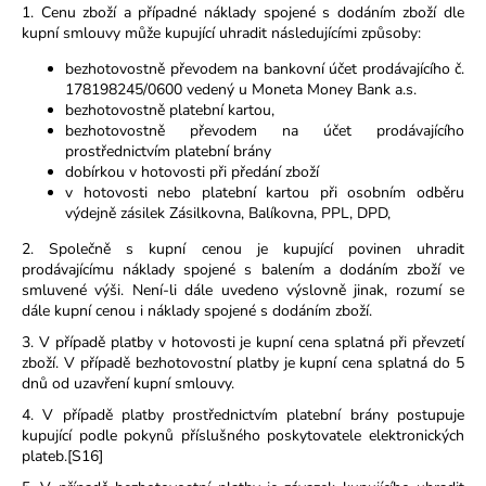
1. Cenu zboží a případné náklady spojené s dodáním zboží dle
kupní smlouvy může kupující uhradit následujícími způsoby:
bezhotovostně převodem na bankovní účet prodávajícího č.
178198245/0600 vedený u Moneta Money Bank a.s.
bezhotovostně platební kartou,
bezhotovostně převodem na účet prodávajícího
prostřednictvím platební brány
dobírkou v hotovosti při předání zboží
v hotovosti nebo platební kartou při osobním odběru
výdejně zásilek Zásilkovna, Balíkovna, PPL, DPD,
2. Společně s kupní cenou je kupující povinen uhradit
prodávajícímu náklady spojené s balením a dodáním zboží ve
smluvené výši. Není-li dále uvedeno výslovně jinak, rozumí se
dále kupní cenou i náklady spojené s dodáním zboží.
3. V případě platby v hotovosti je kupní cena splatná při převzetí
zboží. V případě bezhotovostní platby je kupní cena splatná do 5
dnů od uzavření kupní smlouvy.
4. V případě platby prostřednictvím platební brány postupuje
kupující podle pokynů příslušného poskytovatele elektronických
plateb.[S16]