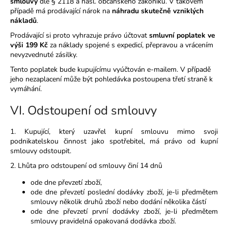
smlouvy
dle § 2118 a násl. občanského zákoníku. V takovém
případě má prodávající nárok na
náhradu skutečně vzniklých
nákladů
.
Prodávající si proto vyhrazuje právo účtovat
smluvní poplatek ve
výši 199 Kč
za náklady spojené s expedicí, přepravou a vrácením
nevyzvednuté zásilky.
Tento poplatek bude kupujícímu vyúčtován e-mailem. V případě
jeho nezaplacení může být pohledávka postoupena třetí straně k
vymáhání.
VI.
Odstoupení od smlouvy
1. Kupující, který uzavřel kupní smlouvu mimo svoji
podnikatelskou činnost jako spotřebitel, má právo od kupní
smlouvy odstoupit.
2. Lhůta pro odstoupení od smlouvy činí 14 dnů
ode dne převzetí zboží,
ode dne převzetí poslední dodávky zboží, je-li předmětem
smlouvy několik druhů zboží nebo dodání několika částí
ode dne převzetí první dodávky zboží, je-li předmětem
smlouvy pravidelná opakovaná dodávka zboží.