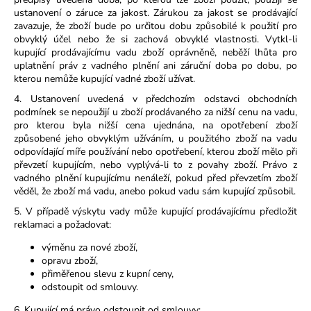
ustanovení o záruce za jakost. Zárukou za jakost se prodávající
zavazuje, že zboží bude po určitou dobu způsobilé k použití pro
obvyklý účel nebo že si zachová obvyklé vlastnosti. Vytkl-li
kupující prodávajícímu vadu zboží oprávněně, neběží lhůta pro
uplatnění práv z vadného plnění ani záruční doba po dobu, po
kterou nemůže kupující vadné zboží užívat.
4. Ustanovení uvedená v předchozím odstavci obchodních
podmínek se nepoužijí u zboží prodávaného za nižší cenu na vadu,
pro kterou byla nižší cena ujednána, na opotřebení zboží
způsobené jeho obvyklým užíváním, u použitého zboží na vadu
odpovídající míře používání nebo opotřebení, kterou zboží mělo při
převzetí kupujícím, nebo vyplývá-li to z povahy zboží. Právo z
vadného plnění kupujícímu nenáleží, pokud před převzetím zboží
věděl, že zboží má vadu, anebo pokud vadu sám kupující způsobil.
5. V případě výskytu vady může kupující prodávajícímu předložit
reklamaci a požadovat:
výměnu za nové zboží,
opravu zboží,
přiměřenou slevu z kupní ceny,
odstoupit od smlouvy.
6. Kupující má právo odstoupit od smlouvy: