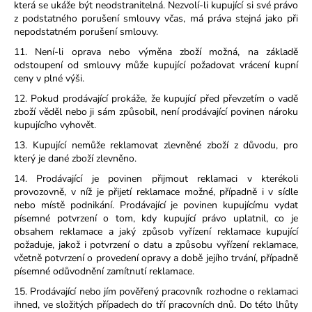
která se ukáže být neodstranitelná. Nezvolí-li kupující si své právo
z podstatného porušení smlouvy včas, má práva stejná jako při
nepodstatném porušení smlouvy.
11. Není-li oprava nebo výměna zboží možná, na základě
odstoupení od smlouvy může kupující požadovat vrácení kupní
ceny v plné výši.
12. Pokud prodávající prokáže, že kupující před převzetím o vadě
zboží věděl nebo ji sám způsobil, není prodávající povinen nároku
kupujícího vyhovět.
13. Kupující nemůže reklamovat zlevněné zboží z důvodu, pro
který je dané zboží zlevněno.
14. Prodávající je povinen přijmout reklamaci v kterékoli
provozovně, v níž je přijetí reklamace možné, případně i v sídle
nebo místě podnikání. Prodávající je povinen kupujícímu vydat
písemné potvrzení o tom, kdy kupující právo uplatnil, co je
obsahem reklamace a jaký způsob vyřízení reklamace kupující
požaduje, jakož i potvrzení o datu a způsobu vyřízení reklamace,
včetně potvrzení o provedení opravy a době jejího trvání, případně
písemné odůvodnění zamítnutí reklamace.
15. Prodávající nebo jím pověřený pracovník rozhodne o reklamaci
ihned, ve složitých případech do tří pracovních dnů. Do této lhůty