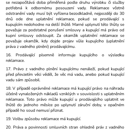
se nezapočítává doba přiměřená podle druhu výrobku či služby
potřebná k odbornému posouzení vady. Reklamace včetně
odstranění vady musí být vyřízena bezodkladně, nejpozději do 30
dnů ode dne uplatnění reklamace, pokud se prodávající s
kupujícím nedohodne na delší lhůtě. Marné uplynutí této lhůty se
považuje za podstatné porušení smlouvy a kupující má právo od
kupní smlouvy odstoupit. Za okamžik uplatnění reklamace se
považuje okamžik, kdy dojde projev vůle kupujícího (uplatnění
práva z vadného plnění) prodávajícímu.
16. Prodávající písemně informuje kupujícího o výsledku
reklamace.
17. Právo z vadného plnění kupujícímu nenáleží, pokud kupující
před převzetím věci věděl, že věc má vadu, anebo pokud kupující
vadu sám způsobil.
18. V případě oprávněné reklamace má kupující právo na náhradu
účelně vynaložených nákladů vzniklých v souvislosti s uplatněním
reklamace. Toto právo může kupující u prodávajícího uplatnit ve
lhůtě do jednoho měsíce po uplynutí záruční doby, v opačném
případě ho soud nemusí přiznat.
19. Volbu způsobu reklamace má kupující.
20. Práva a povinnosti smluvních stran ohledně práv z vadného