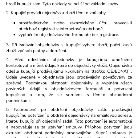
790
hradí kupující sám. Tyto náklady se neliší od základní sazby.
Kč
2. Kupující provádí objednávku zboží těmito způsoby:
prostřednictvím svého zákaznického účtu, provedl-li
předchozí registraci v internetovém obchodě,
vyplněním objednávkového formuláře bez registrace.
3. Při zadávání objednávky si kupující vybere zboží, počet kusů
zboží, způsob platby a doručení.
4. Před odesláním objednávky je kupujícímu umožněno
kontrolovat a měnit údaje, které do objednávky vložil. Objednávku
odešle kupující prodávajícímu kliknutím na tlačítko OBJEDNAT .
Údaje uvedené v objednávce jsou prodávajícím považovány za
správné. Podmínkou platnosti objednávky je vyplnění všech
povinných údajů v objednávkovém formuláři a potvrzení
kupujícího o tom, že se seznámil s těmito obchodními
podmínkami.
5. Neprodleně po obdržení objednávky zašle prodávající
kupujícímu potvrzení o obdržení objednávky na emailovou adresu,
kterou kupující při objednání zadal. Toto potvrzení je automatické
a nepovažuje se za uzavření smlouvy. Přílohou potvrzení jsou
aktuální obchodní podmínky prodávajícího. Kupní smlouva je