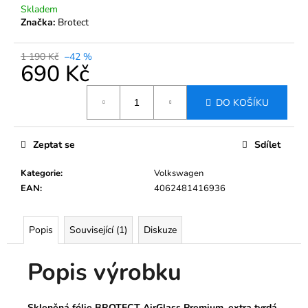
č
Skladem
u
Značka:
Brotect
j
e
1 190 Kč
–42 %
m
690 Kč
e
Měrná
DO KOŠÍKU
cena:
TVRZENÉ
SKLO
PRO
Zeptat se
Sdílet
INFOTAINMENT
SYSTEM
Kategorie
:
Volkswagen
ŠKODA
BOLERO
EAN
:
4062481416936
KODIAQ
2017-
2023
Popis
Související (1)
Diskuze
8"
690
Popis výrobku
Kč
Původně:
1
190
Skleněná fólie BROTECT AirGlass Premium, extra tvrdá