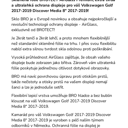
Kč
a ultralehká ochrana displeje pro váš Volkswagen Golf
2017-2019 Discover Media 8" 2017-2019!
Sklo BRO je v Evropě novinkou a obsahuje nejpokročilejší a
revoluční technologii ochrany displeje - AirGlass,
exkluzivně od BROTECT!
Je 2krát tenčí a 2krát lehčí, a proto mnohem flexibilnější
než standardní skleněné fólie na trhu.
I přes svou flexibilitu
nabízí extra silnou tvrdost skla odolnou proti poškrábání.
Vysoká průhlednost AirGlass zajišťuje, že obsah vašeho
displeje bude zobrazen jako břitva.
Zároveň vám ultratenká
fólie poskytuje jedinečnou citlivost dotykové obrazovky.
BRO má navíc povrchovou úpravu proti otiskům prstů,
takže nečistoty a otisky prstů na vašem displeji nemají
šanci a lze je jednoduše setřít.
Flexibilní lepicí vrstva umožňuje BRO hladce a bez bublin
klouzat na váš Volkswagen Golf 2017-2019 Discover
Media 8" 2017-2019.
Kamarád pro váš Volkswagen Golf 2017-2019 Discover
Media 8" 2017-2019 je vyroben s péčí naším týmem
odborníků v Německu. Ochranná fólie na displej je