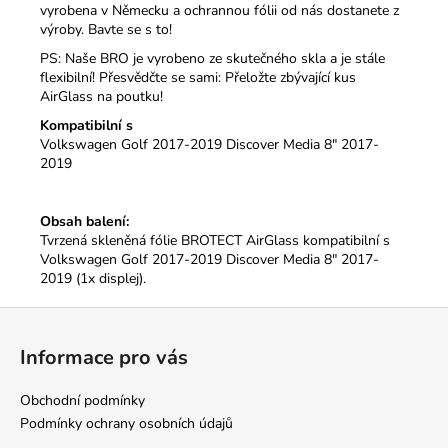
vyrobena v Německu a ochrannou fólii od nás dostanete z
výroby. Bavte se s to!
PS: Naše BRO je vyrobeno ze skutečného skla a je stále
flexibilní!
Přesvědčte se sami: Přeložte zbývající kus
AirGlass na poutku!
Kompatibilní s
Volkswagen Golf 2017-2019 Discover Media 8" 2017-
2019
Obsah balení:
Tvrzená skleněná fólie BROTECT AirGlass kompatibilní s
Volkswagen Golf 2017-2019 Discover Media 8" 2017-
2019 (1x displej).
Z
á
Informace pro vás
p
a
Obchodní podmínky
t
Podmínky ochrany osobních údajů