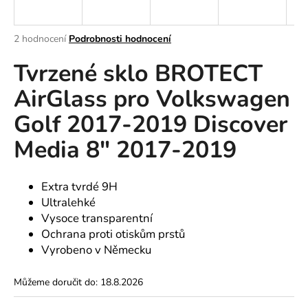
a
j
Průměrné
2 hodnocení
Podrobnosti hodnocení
í
hodnocení
Tvrzené sklo BROTECT
produktu
t
je
?
AirGlass pro Volkswagen
5,0
z
Golf 2017-2019 Discover
5
hvězdiček.
Media 8" 2017-2019
HLEDAT
Extra tvrdé 9H
Ultralehké
D
Vysoce transparentní
o
Ochrana proti otiskům prstů
p
Vyrobeno v Německu
o
r
Můžeme doručit do:
18.8.2026
u