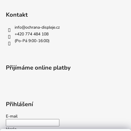
í
Kontakt
info
@
ochrana-displeje.cz
+420 774 484 108
(Po-Pá 9:00-16:00)
Přijímáme online platby
Přihlášení
E-mail
Heslo