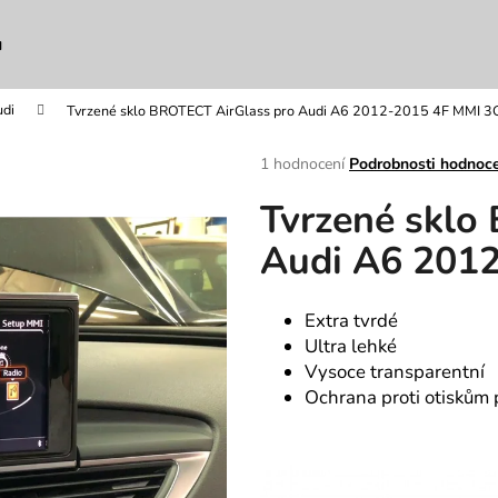
u
di
Tvrzené sklo BROTECT AirGlass pro Audi A6 2012-2015 4F MMI 3
Co potřebujete najít?
Průměrné
1 hodnocení
Podrobnosti hodnoc
hodnocení
Tvrzené sklo
produktu
HLEDAT
je
Audi A6 201
5,0
z
5
Doporučujeme
hvězdiček.
Extra tvrdé
Ultra lehké
Vysoce transparentní
Ochrana proti otiskům 