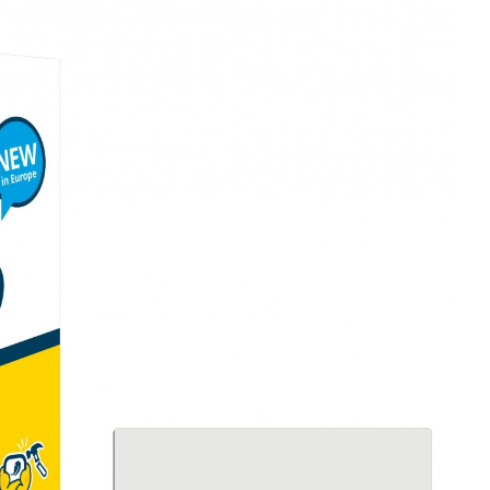
 BROTECT AIRGLASS
MENT BOLERO ŠKODA
023 8"
Kč