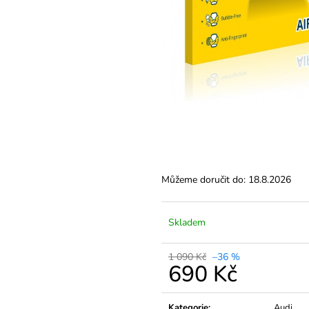
Můžeme doručit do:
18.8.2026
Skladem
1 090 Kč
–36 %
690 Kč
Měrná
cena:
Kategorie
:
Audi