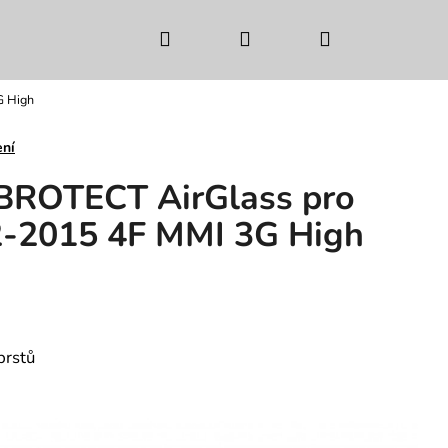
Hledat
Přihlášení
Nákupní
G High
košík
ení
 BROTECT AirGlass pro
2-2015 4F MMI 3G High
prstů
Následující