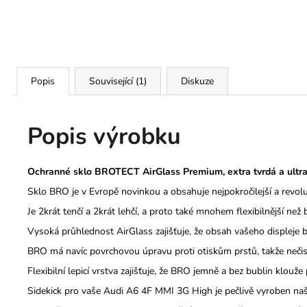
Popis
Související (1)
Diskuze
Popis výrobku
Ochranné sklo BROTECT AirGlass Premium, extra tvrdá a ultra
Sklo BRO je v Evropě novinkou a obsahuje nejpokročilejší a revol
Je 2krát tenčí a 2krát lehčí, a proto také mnohem flexibilnější než 
Vysoká průhlednost AirGlass zajišťuje, že obsah vašeho displeje b
BRO má navíc povrchovou úpravu proti otiskům prstů, takže nečistot
Flexibilní lepicí vrstva zajišťuje, že BRO jemně a bez bublin klo
Sidekick pro vaše Audi A6 4F MMI 3G High je pečlivě vyroben 