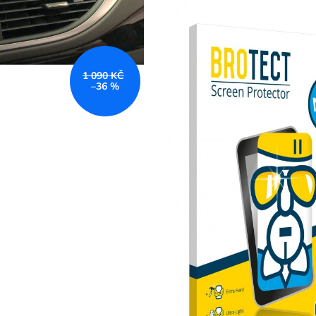
TVRZENÉ SKLO BROTECT AIRGLASS
TVRZENÉ SKLO
PRO INFOTAINMENT BOLERO ŠKODA
PRO INFOTAIN
OCTAVIA 2017-2020
KAROQ 2017-2
690 Kč
780 Kč
Původně:
990 Kč
Původně:
1 190 
1 090 KČ
–36 %