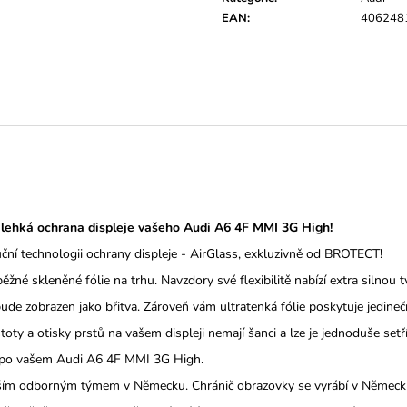
EAN
:
406248
lehká ochrana displeje vašeho Audi A6 4F MMI 3G High!
uční technologii ochrany displeje - AirGlass, exkluzivně od BROTECT!
běžné skleněné fólie na trhu.
Navzdory své flexibilitě nabízí extra silnou
ude zobrazen jako břitva.
Zároveň vám ultratenká fólie poskytuje jedineč
y a otisky prstů na vašem displeji nemají šanci a lze je jednoduše setří
uže po vašem Audi A6 4F MMI 3G High.
naším odborným týmem v Německu.
Chránič obrazovky se vyrábí v Německu