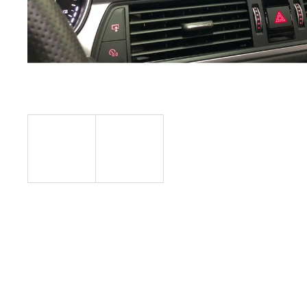
BROTECT ® MONTÁŽNÍ SADA PRO
CHRÁNIČE OBRAZOVKY
99 Kč
Původně:
199 Kč