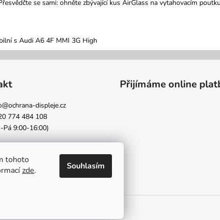
Přesvědčte se sami: ohněte zbývající kus AirGlass na vytahovacím poutku
bilní s Audi A6 4F MMI 3G High
akt
Přijímáme online plat
o
@
ochrana-displeje.cz
20 774 484 108
-Pá 9:00-16:00)
m tohoto
Souhlasím
formací
zde
.
hrazena.