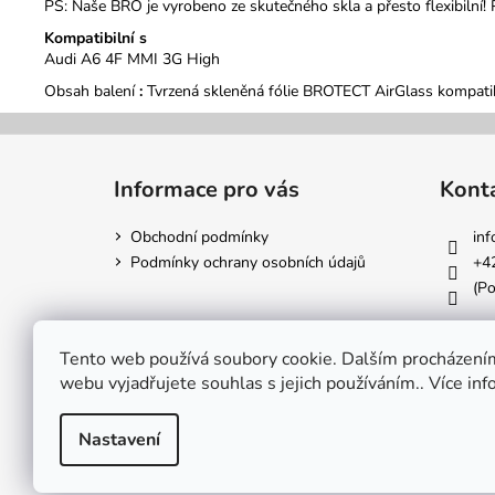
PS: Naše BRO je vyrobeno ze skutečného skla a přesto flexibilní!
Kompatibilní s
Audi A6 4F MMI 3G High
Obsah balení
:
Tvrzená skleněná fólie BROTECT AirGlass kompati
Z
á
Informace pro vás
Kont
p
a
Obchodní podmínky
inf
t
Podmínky ochrany osobních údajů
+4
í
(Po
Tento web používá soubory cookie. Dalším procházení
webu vyjadřujete souhlas s jejich používáním.. Více in
Nastavení
Copyright 2026
Ochrana-displeje.cz
. Všechna práva vy