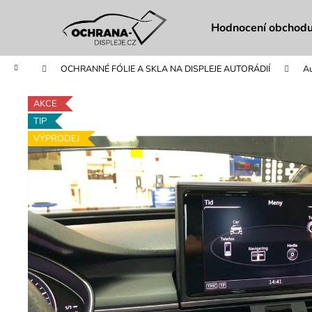
K
Přejít
na
o
Hodnocení obchod
obsah
Zpět
Zpět
š
do
do
í
Domů
OCHRANNÉ FÓLIE A SKLA NA DISPLEJE AUTORÁDIÍ
Au
obchodu
obchodu
k
AKCE
TIP
VÝPRODEJ