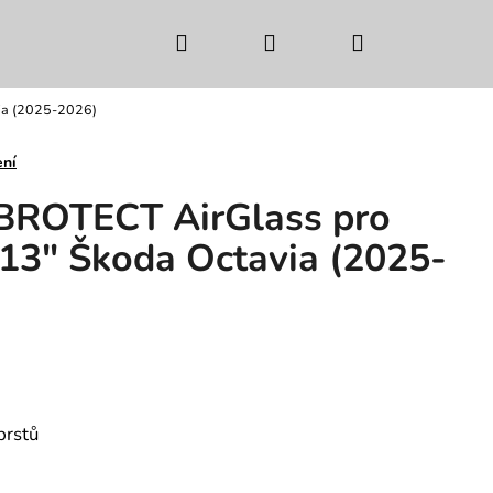
Hledat
Přihlášení
Nákupní
via (2025-2026)
košík
ení
 BROTECT AirGlass pro
 13" Škoda Octavia (2025-
prstů
Následující