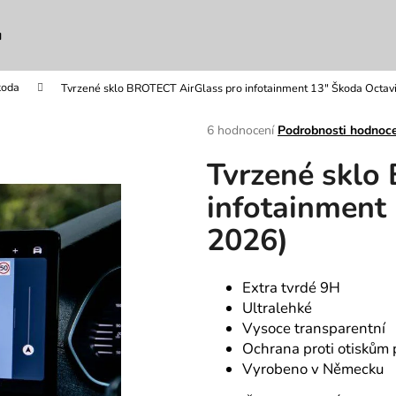
u
koda
Tvrzené sklo BROTECT AirGlass pro infotainment 13" Škoda Octa
Co potřebujete najít?
Průměrné
6 hodnocení
Podrobnosti hodnoc
hodnocení
Tvrzené sklo
produktu
HLEDAT
je
infotainment
5,0
z
2026)
5
Doporučujeme
hvězdiček.
Extra tvrdé 9H
Ultralehké
Vysoce transparentní
Ochrana proti otiskům 
Vyrobeno v Německu