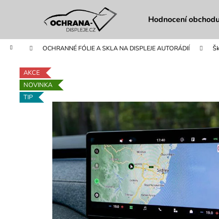
K
Přejít
na
o
Hodnocení obchod
obsah
Zpět
Zpět
š
do
do
í
Domů
OCHRANNÉ FÓLIE A SKLA NA DISPLEJE AUTORÁDIÍ
Š
obchodu
obchodu
k
AKCE
NOVINKA
TIP