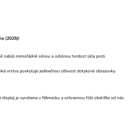
ia (2025)!
itě nabízí mimořádně silnou a odolnou tvrdost skla proti
nká vrstva poskytuje jedinečnou citlivost dotykové obrazovky.
displej je vyrobena v Německu a ochrannou fólii obdržíte od nás