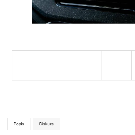
TVRZENÉ SKLO PRO INFOTAINMENT
SYSTEM ŠKODA BOLERO KODIAQ
2017-2023 8"
690 Kč
Původně:
1 190 Kč
Popis
Diskuze