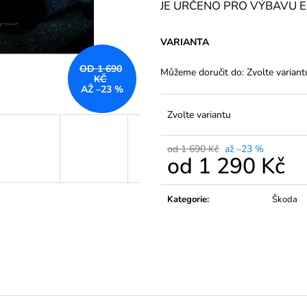
TVRZENÉ SKLO BROTECT AIRGLASS
TVRZENÉ SKLO
JE URČENO PRO VÝBAVU Esse
PRO INFOTAINMENT ŠKODA
PRO INFOTAINM
COLUMBUS KAROQ 2017-2023 9,2"
ŠKODA YETI
VARIANTA
690 Kč
590 Kč
Původně:
1 190 Kč
Původně:
790 K
OD 1 690
Můžeme doručit do:
Zvolte variant
KČ
AŽ –23 %
Zvolte variantu
od 1 690 Kč
až –23 %
od
1 290 Kč
Měrná
cena:
Kategorie
:
Škoda