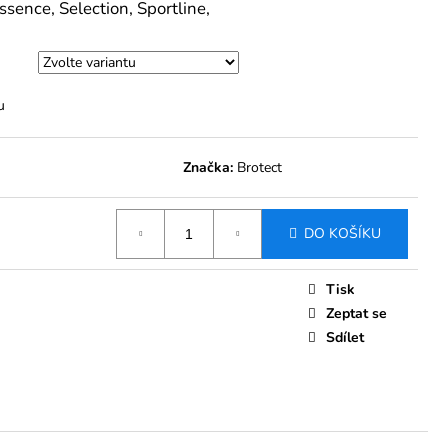
 BROTECT AIRGLASS
nce, Selection, Sportline,
ENT BOLERO 6,5"
č
u
Značka:
Brotect
DO KOŠÍKU
Tisk
Zeptat se
Sdílet