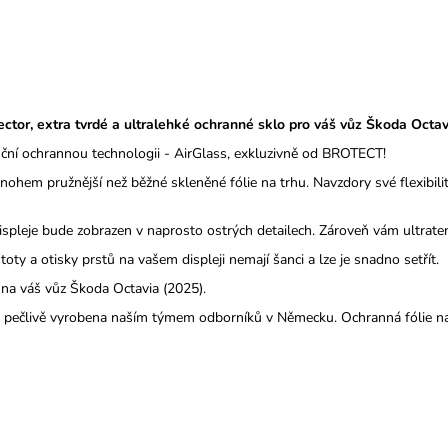
r, extra tvrdé a ultralehké ochranné sklo pro váš vůz Škoda Octav
ční ochrannou technologii - AirGlass, exkluzivně od BROTECT!
mnohem pružnější než běžné skleněné fólie na trhu. Navzdory své flexibil
ispleje bude zobrazen v naprosto ostrých detailech. Zároveň vám ultrate
oty a otisky prstů na vašem displeji nemají šanci a lze je snadno setřít.
in na váš vůz Škoda Octavia (2025).
e pečlivě vyrobena naším týmem odborníků v Německu. Ochranná fólie na 