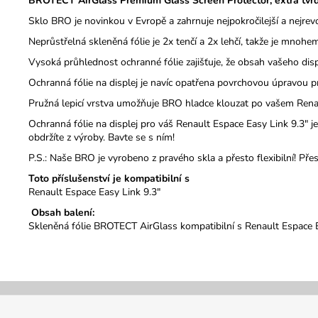
BROTECT AirGlass Premium Glass Screen Protector, extra tvrdé
Sklo BRO je novinkou v Evropě a zahrnuje nejpokročilejší a nejrev
Neprůstřelná skleněná fólie je 2x tenčí a 2x lehčí, takže je mnohe
Vysoká průhlednost ochranné fólie zajišťuje, že obsah vašeho disp
Ochranná fólie na displej je navíc opatřena povrchovou úpravou prot
Pružná lepicí vrstva umožňuje BRO hladce klouzat po vašem Renau
Ochranná fólie na displej pro váš Renault Espace Easy Link 9.3"
obdržíte z výroby. Bavte se s ním!
P.S.: Naše BRO je vyrobeno z pravého skla a přesto flexibilní! Pře
Toto příslušenství je kompatibilní s
Renault Espace Easy Link 9.3"
Obsah balení:
Skleněná fólie BROTECT AirGlass kompatibilní s Renault Espace Ea
Z