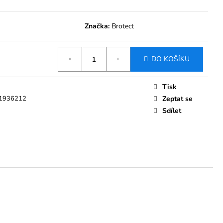
 BROTECT AIRGLASS
MENT BOLERO ŠKODA
023 8"
Značka:
Brotect
Kč
DO KOŠÍKU
Tisk
1936212
Zeptat se
Sdílet