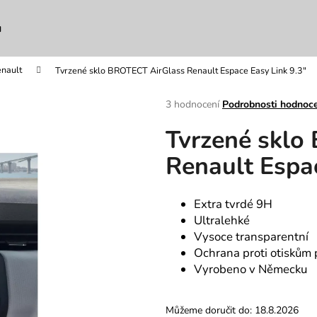
u
nault
Tvrzené sklo BROTECT AirGlass Renault Espace Easy Link 9.3"
Co potřebujete najít?
Průměrné
3 hodnocení
Podrobnosti hodnoc
hodnocení
Tvrzené sklo
produktu
HLEDAT
je
Renault Espac
5,0
z
5
Doporučujeme
hvězdiček.
Extra tvrdé 9H
Ultralehké
Vysoce transparentní
Ochrana proti otiskům 
Vyrobeno v Německu
Můžeme doručit do:
18.8.2026