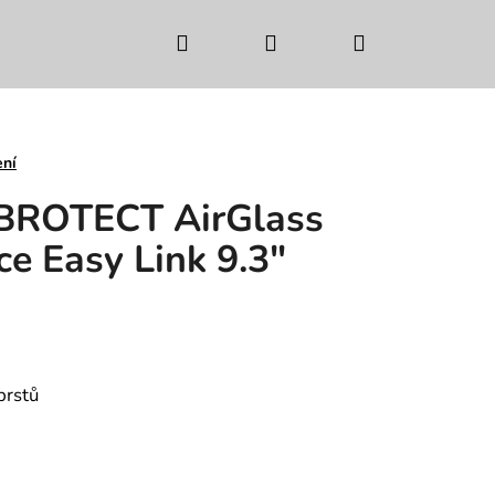
Hledat
Přihlášení
Nákupní
košík
ení
 BROTECT AirGlass
e Easy Link 9.3"
prstů
Následující