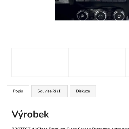
BROTECT ® MONTÁŽNÍ SADA PRO
CHRÁNIČE OBRAZOVKY
99 Kč
Původně:
199 Kč
Popis
Související (1)
Diskuze
Výrobek