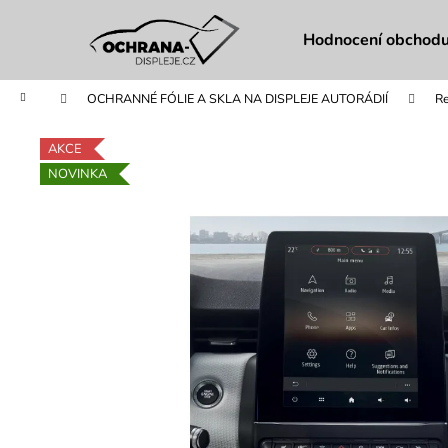
K
Přejít
na
o
Hodnocení obchod
obsah
Zpět
Zpět
š
do
do
í
Domů
OCHRANNÉ FÓLIE A SKLA NA DISPLEJE AUTORÁDIÍ
Re
obchodu
obchodu
k
AKCE
NOVINKA