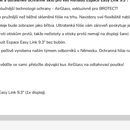
 a ultralehké ochranné sklo pro váš Renault Espace Easy Link 9.3"!
olučnější technologii ochrany - AirGlass, exkluzivně pro BROTECT!
m pružnější než běžné skleněné fólie na trhu. Navzdory své flexibilitě na
leje bude zobrazen jako břitva. Ultratenká fólie vám zároveň poskytuje je
i otiskům prstů, takže nečistoty a otisky prstů nemají na displeji šanci a
lt Espace Easy Link 9.3" bez bublin.
 je pečlivě vyrobena naším týmem odborníků v Německu. Ochranná fólie na
svědčte se sami: přeložte zbývající kus AirGlass na odtahovací poutko!
sy Link 9,3" (1x displej).