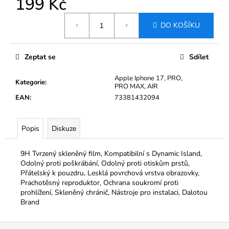
199 Kč
č
u
Měrná
j
DO KOŠÍKU
cena:
e
m
e
Zeptat se
Sdílet
Apple Iphone 17, PRO,
Kategorie
:
PRO MAX, AIR
TVRZENÉ
SKLO
EAN
:
73381432094
BROTECT
AIRGLASS
PRO
Popis
Diskuze
INFOTAINMENT
COLUMBUS
ŠKODA
9H Tvrzený skleněný film, Kompatibilní s Dynamic Island,
SUPERB
Odolný proti poškrábání, Odolný proti otiskům prstů,
2017-
Přátelský k pouzdru, Lesklá povrchová vrstva obrazovky,
2023
9,2"
Prachotěsný reproduktor, Ochrana soukromí proti
prohlížení, Skleněný chránič, Nástroje pro instalaci, Dalotou
790
Brand
Kč
Původně:
1
Z