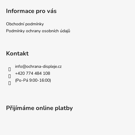
290
á
Kč
Informace pro vás
p
a
Obchodní podmínky
t
Podmínky ochrany osobních údajů
í
Kontakt
info
@
ochrana-displeje.cz
+420 774 484 108
(Po-Pá 9:00-16:00)
Přijímáme online platby