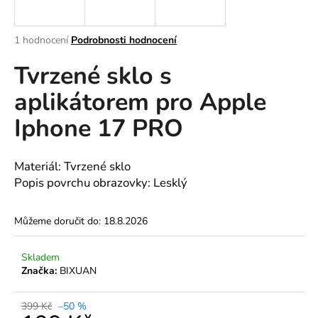
a
j
Průměrné
1 hodnocení
Podrobnosti hodnocení
í
hodnocení
Tvrzené sklo s
produktu
t
je
?
aplikátorem pro Apple
5,0
z
Iphone 17 PRO
5
hvězdiček.
HLEDAT
Materiál:
Tvrzené sklo
Popis povrchu obrazovky:
Lesklý
Můžeme doručit do:
18.8.2026
D
o
p
Skladem
o
Značka:
BIXUAN
r
u
399 Kč
–50 %