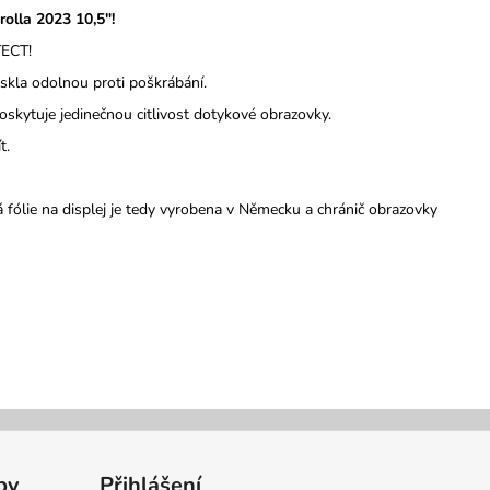
olla 2023 10,5"!
TECT!
t skla odolnou proti poškrábání.
poskytuje jedinečnou citlivost dotykové obrazovky.
t.
ólie na displej je tedy vyrobena v Německu a chránič obrazovky
by
Přihlášení