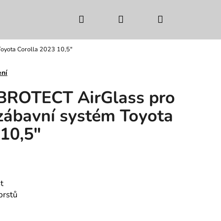
Hledat
Přihlášení
Nákupní
Toyota Corolla 2023 10,5"
košík
ení
 BROTECT AirGlass pro
 zábavní systém Toyota
 10,5"
t
prstů
Následující