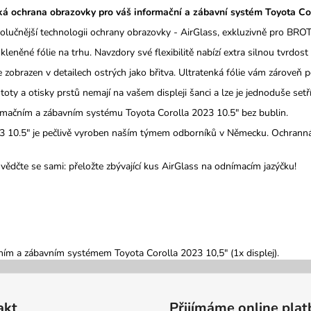
á ochrana obrazovky pro váš informační a zábavní systém Toyota Cor
volučnější technologii ochrany obrazovky - AirGlass, exkluzivně pro BRO
leněné fólie na trhu. Navzdory své flexibilitě nabízí extra silnou tvrdos
 zobrazen v detailech ostrých jako břitva. Ultratenká fólie vám zároveň 
y a otisky prstů nemají na vašem displeji šanci a lze je jednoduše setří
rmačním a zábavním systému Toyota Corolla 2023 10.5" bez bublin.
 10.5" je pečlivě vyroben naším týmem odborníků v Německu. Ochranná f
svědčte se sami: přeložte zbývající kus AirGlass na odnímacím jazýčku!
ním a zábavním systémem Toyota Corolla 2023 10,5" (1x displej).
akt
Přijímáme online plat