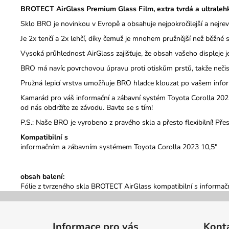
BROTECT AirGlass Premium Glass Film, extra tvrdá a ultralehk
Sklo BRO je novinkou v Evropě a obsahuje nejpokročilejší a nejre
Je 2x tenčí a 2x lehčí, díky čemuž je mnohem pružnější než běžné sk
Vysoká průhlednost AirGlass zajišťuje, že obsah vašeho displeje je
BRO má navíc povrchovou úpravu proti otiskům prstů, takže nečistot
Pružná lepicí vrstva umožňuje BRO hladce klouzat po vašem info
Kamarád pro váš informační a zábavní systém Toyota Corolla 2023
od nás obdržíte ze závodu. Bavte se s tím!
P.S.: Naše BRO je vyrobeno z pravého skla a přesto flexibilní! Pře
Kompatibilní s
informačním a zábavním systémem Toyota Corolla 2023 10,5"
obsah balení:
Fólie z tvrzeného skla BROTECT AirGlass kompatibilní s informač
Z
á
Informace pro vás
Kont