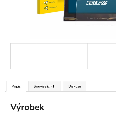
TVRZENÉ SKLO PRO DISPLEJ
KLIMATIZACE HYUNDAI TUCSON
2022-2024
490 Kč
Původně:
780 Kč
Popis
Související (1)
Diskuze
Výrobek