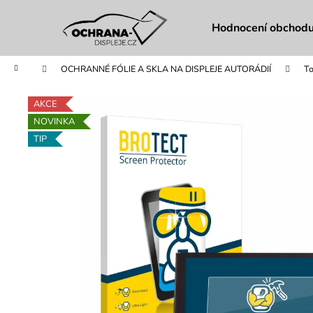
K
Přejít
na
o
Hodnocení obchod
obsah
Zpět
Zpět
š
do
do
í
Domů
OCHRANNÉ FÓLIE A SKLA NA DISPLEJE AUTORÁDIÍ
To
obchodu
obchodu
k
AKCE
NOVINKA
TIP