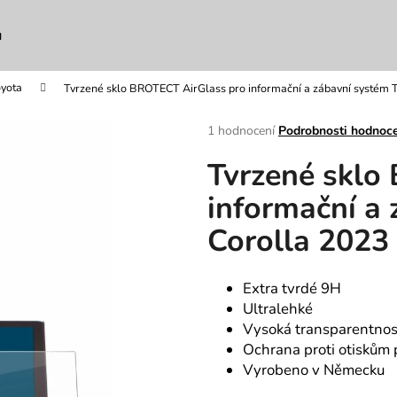
u
yota
Tvrzené sklo BROTECT AirGlass pro informační a zábavní systém 
Co potřebujete najít?
Průměrné
1 hodnocení
Podrobnosti hodnoc
hodnocení
Tvrzené sklo
produktu
HLEDAT
je
informační a
5,0
z
Corolla 2023
5
Doporučujeme
hvězdiček.
Extra tvrdé 9H
Ultralehké
Vysoká transparentnos
Ochrana proti otiskům 
Vyrobeno v Německu