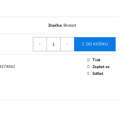
 BROTECT AIRGLASS
MENT BOLERO ŠKODA
023 8"
Kč
Značka:
Brotect
DO KOŠÍKU
Tisk
9274042
Zeptat se
Sdílet