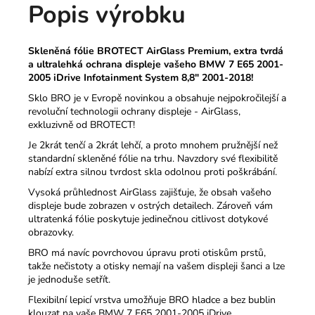
Popis výrobku
Skleněná fólie BROTECT AirGlass Premium, extra tvrdá
a ultralehká ochrana displeje vašeho BMW 7 E65 2001-
2005 iDrive Infotainment System 8,8" 2001-2018!
Sklo BRO je v Evropě novinkou a obsahuje nejpokročilejší a
revoluční technologii ochrany displeje - AirGlass,
exkluzivně od BROTECT!
Je 2krát tenčí a 2krát lehčí, a proto mnohem pružnější než
standardní skleněné fólie na trhu.
Navzdory své flexibilitě
nabízí extra silnou tvrdost skla odolnou proti poškrábání.
Vysoká průhlednost AirGlass zajišťuje, že obsah vašeho
displeje bude zobrazen v ostrých detailech.
Zároveň vám
ultratenká fólie poskytuje jedinečnou citlivost dotykové
obrazovky.
BRO má navíc povrchovou úpravu proti otiskům prstů,
takže nečistoty a otisky nemají na vašem displeji šanci a lze
je jednoduše setřít.
Flexibilní lepicí vrstva umožňuje BRO hladce a bez bublin
klouzat na vaše BMW 7 E65 2001-2005 iDrive