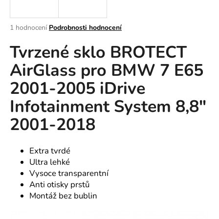
a
j
Průměrné
1 hodnocení
Podrobnosti hodnocení
í
hodnocení
Tvrzené sklo BROTECT
produktu
t
je
?
AirGlass pro BMW 7 E65
5,0
z
2001-2005 iDrive
5
hvězdiček.
Infotainment System 8,8"
HLEDAT
2001-2018
Extra tvrdé
D
Ultra lehké
o
Vysoce transparentní
p
Anti otisky prstů
o
Montáž bez bublin
r
u