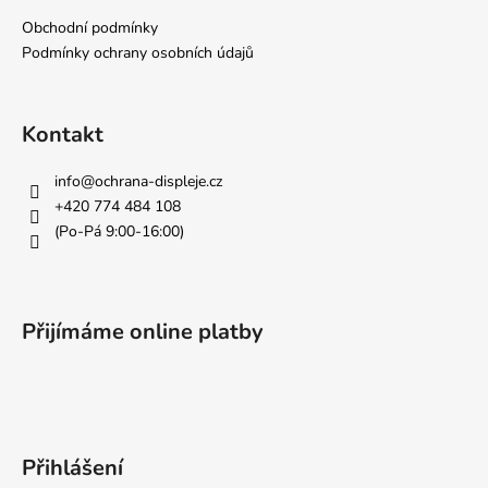
a
Obchodní podmínky
t
Podmínky ochrany osobních údajů
í
Kontakt
info
@
ochrana-displeje.cz
+420 774 484 108
(Po-Pá 9:00-16:00)
Přijímáme online platby
Přihlášení