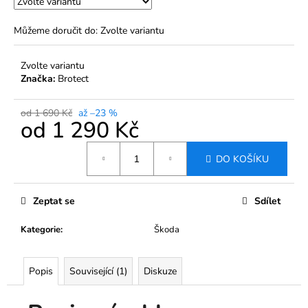
799
Kč
Můžeme doručit do:
Zvolte variantu
Zvolte variantu
Značka:
Brotect
od 1 690 Kč
až –23 %
od
1 290 Kč
Měrná
DO KOŠÍKU
cena:
Zeptat se
Sdílet
Kategorie
:
Škoda
Popis
Související (1)
Diskuze