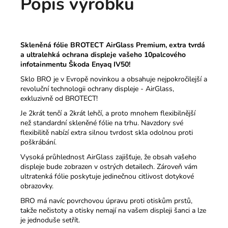
Popis výrobku
Skleněná fólie BROTECT AirGlass Premium, extra tvrdá
a ultralehká ochrana displeje vašeho 10palcového
infotainmentu Škoda Enyaq IV50!
Sklo BRO je v Evropě novinkou a obsahuje nejpokročilejší a
revoluční technologii ochrany displeje - AirGlass,
exkluzivně od BROTECT!
Je 2krát tenčí a 2krát lehčí, a proto mnohem flexibilnější
než standardní skleněné fólie na trhu.
Navzdory své
flexibilitě nabízí extra silnou tvrdost skla odolnou proti
poškrábání.
Vysoká průhlednost AirGlass zajišťuje, že obsah vašeho
displeje bude zobrazen v ostrých detailech.
Zároveň vám
ultratenká fólie poskytuje jedinečnou citlivost dotykové
obrazovky.
BRO má navíc povrchovou úpravu proti otiskům prstů,
takže nečistoty a otisky nemají na vašem displeji šanci a lze
je jednoduše setřít.