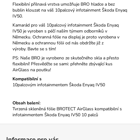
Flexibilní přilnavá vrstva umožňuje BRO hladce a bez
bublin klouzat na váš 10palcový infotainment Škoda Enyaq
IV50.
Kamarád pro váš 10palcový infotainment Škoda Enyaq
IV50 je vyroben s péčí naším týmem odborníků v
Německu.
Ochranná fólie na displej je proto vyrobena v
Německu a ochrannou fólii od nás obdržíte již z
výroby.
Bavte se s tím!
PS: Naše BRO je vyrobeno ze skutečného skla a přesto
flexibilní!
Přesvědčte se sami: přehněte zbývající kus
AirGlass na poutku!
Kompatibilní s
10palcovým infotainmentem Škoda Enyaq IV50
Obsah balení:
Tvrzená skleněná fólie BROTECT AirGlass kompatibilní s
infotainmentem Škoda Enyaq IV50 10 palců
Z
á
Informace pro vás