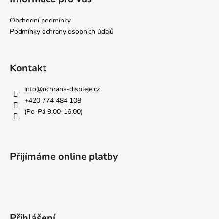
p
a
Obchodní podmínky
t
Podmínky ochrany osobních údajů
í
Kontakt
info
@
ochrana-displeje.cz
+420 774 484 108
(Po-Pá 9:00-16:00)
Přijímáme online platby
Přihlášení