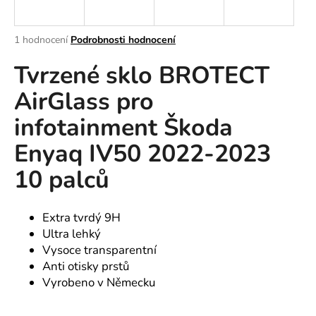
a
j
Průměrné
1 hodnocení
Podrobnosti hodnocení
í
hodnocení
Tvrzené sklo BROTECT
produktu
t
je
?
AirGlass pro
5,0
z
infotainment Škoda
5
hvězdiček.
Enyaq IV50 2022-2023
HLEDAT
10 palců
Extra tvrdý 9H
D
Ultra lehký
o
Vysoce transparentní
p
Anti otisky prstů
o
Vyrobeno v Německu
r
u