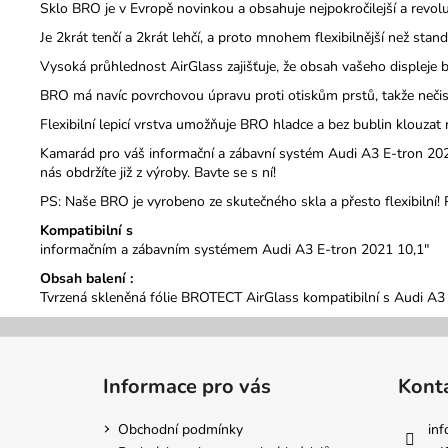
Sklo BRO je v Evropě novinkou a obsahuje nejpokročilejší a revol
Je 2krát tenčí a 2krát lehčí, a proto mnohem flexibilnější než stand
Vysoká průhlednost AirGlass zajišťuje, že obsah vašeho displeje b
BRO má navíc povrchovou úpravu proti otiskům prstů, takže nečistot
Flexibilní lepicí vrstva umožňuje BRO hladce a bez bublin klouza
Kamarád pro váš informační a zábavní systém Audi A3 E-tron 2021
nás obdržíte již z výroby. Bavte se s ní!
PS: Naše BRO je vyrobeno ze skutečného skla a přesto flexibilní!
Kompatibilní s
informačním a zábavním systémem Audi A3 E-tron 2021 10,1"
Obsah balení :
Tvrzená skleněná fólie BROTECT AirGlass kompatibilní s Audi A3
Z
á
Informace pro vás
Kont
p
a
Obchodní podmínky
inf