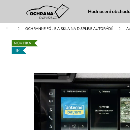
K
Přejít
na
o
Hodnocení obchod
obsah
Zpět
Zpět
š
do
do
í
Domů
OCHRANNÉ FÓLIE A SKLA NA DISPLEJE AUTORÁDIÍ
Au
obchodu
obchodu
k
NOVINKA
TIP