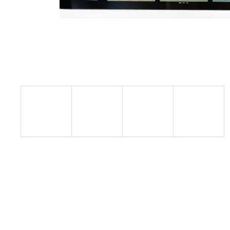
TVRZENÉ SKLO PRO INFOTAINMENT
SYSTEM ŠKODA BOLERO KODIAQ
2017-2023 8"
690 Kč
Původně:
1 190 Kč