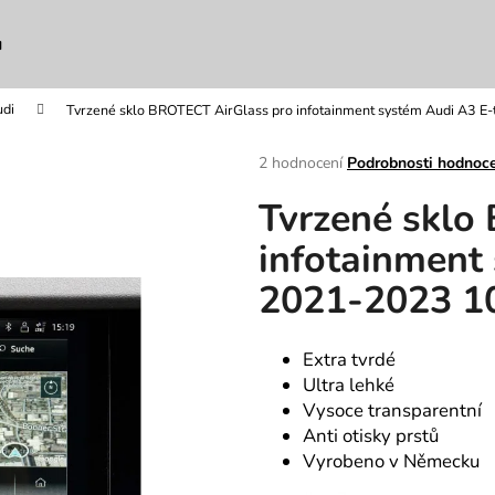
u
di
Tvrzené sklo BROTECT AirGlass pro infotainment systém Audi A3 E
Co potřebujete najít?
Průměrné
2 hodnocení
Podrobnosti hodnoc
hodnocení
Tvrzené sklo
produktu
HLEDAT
je
infotainment
5,0
z
2021-2023 10
5
Doporučujeme
hvězdiček.
Extra tvrdé
Ultra lehké
Vysoce transparentní
Anti otisky prstů
Vyrobeno v Německu