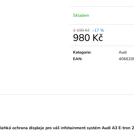
Skladem
1 190 Kč
–17 %
980 Kč
Měrná
cena:
Kategorie
:
Audi
EAN
:
406620
lehká ochrana displeje pro váš infotainment systém Audi A3 E-tron 2