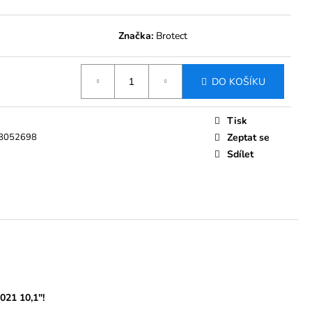
Značka:
Brotect
DO KOŠÍKU
Tisk
8052698
Zeptat se
Sdílet
021 10,1"!