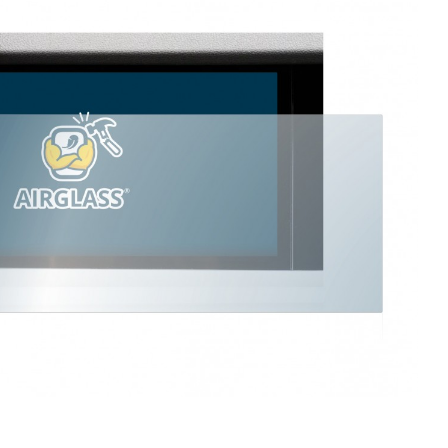
 BROTECT AIRGLASS
ENT BOLERO 6,5"
č