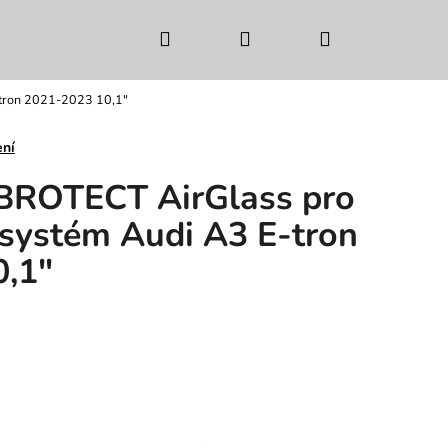
Hledat
Přihlášení
Nákupní
-tron 2021-2023 10,1"
košík
ení
 BROTECT AirGlass pro
 systém Audi A3 E-tron
,1"
Následující