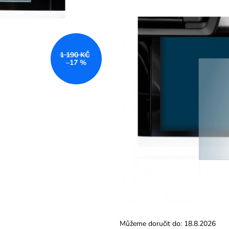
TVRZENÉ SKLO BROTECT AIRGLASS
TVRZENÉ SKLO
PRO INFOTAINMENT ŠKODA
PRO INFOTAINM
COLUMBUS KAROQ 2017-2023 9,2"
ŠKODA YETI
690 Kč
590 Kč
Původně:
1 190 Kč
Původně:
790 K
1 190 KČ
–17 %
Můžeme doručit do:
18.8.2026