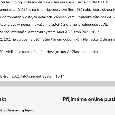
uční technologii ochrany displeje - AirGlass, exkluzivně od BROTECT!
ardní skleněné fólie na trhu.
Navzdory své flexibilitě nabízí extra silnou
ude zobrazen v ostrých detailech.
Zároveň vám ultratenká fólie poskytuje
y a otisky nemají na vašem displeji šanci a lze je jednoduše setřít.
t na váš informační a zábavní systém Audi A3 E-tron 2021 10,1".
 10,1" je vyroben s péčí naším týmem odborníků v Německu. Ochranná fó
Přesvědčte se sami: přehněte zbývající kus AirGlass na poutku!
 E-tron 2021 Infotainment System 10,1"
akt
Přijímáme online plat
o
@
ochrana-displeje.cz