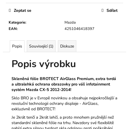
Kč
Zeptat se
Sdílet
Kategorie
:
Mazda
EAN
:
4251046418397
Popis
Související (1)
Diskuze
Popis výrobku
Skleněná fólie BROTECT AirGlass Premium, extra tvrdá
a ultralehká ochrana obrazovky pro váš infotainment
systém Mazda CX-5 2012-2014!
Sklo BRO je v Evropě novinkou a obsahuje nejpokročilejší a
revoluční technologii ochrany displeje - AirGlass,
exkluzivně od BROTECT!
Je 2krát tenčí a 2krát lehčí, a proto mnohem pružnější než
standardní skleněné fólie na trhu.
Navzdory své flexibilitě
nabízí extra silnou tvrdost skla odolnou proti poškrábání.