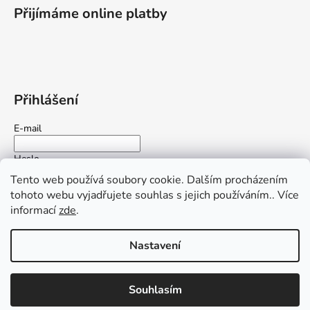
Přijímáme online platby
Přihlášení
E-mail
Heslo
Tento web používá soubory cookie. Dalším procházením
tohoto webu vyjadřujete souhlas s jejich používáním.. Více
PŘIHLÁSIT SE
informací
zde
.
Nová registrace
Zapomenuté heslo
Nastavení
Vytvořil Shoptet
Souhlasím
Copyright 2026
Ochrana-displeje.cz
. Všechna práva vyhrazena.