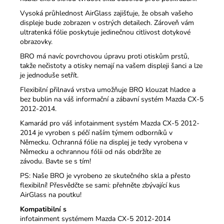
Vysoká průhlednost AirGlass zajišťuje, že obsah vašeho
displeje bude zobrazen v ostrých detailech.
Zároveň vám
ultratenká fólie poskytuje jedinečnou citlivost dotykové
obrazovky.
BRO má navíc povrchovou úpravu proti otiskům prstů,
takže nečistoty a otisky nemají na vašem displeji šanci a lze
je jednoduše setřít.
Flexibilní přilnavá vrstva umožňuje BRO klouzat hladce a
bez bublin na váš informační a zábavní systém Mazda CX-5
2012-2014.
Kamarád pro váš infotainment systém Mazda CX-5 2012-
2014 je vyroben s péčí naším týmem odborníků v
Německu.
Ochranná fólie na displej je tedy vyrobena v
Německu a ochrannou fólii od nás obdržíte ze
závodu.
Bavte se s tím!
PS: Naše BRO je vyrobeno ze skutečného skla a přesto
flexibilní!
Přesvědčte se sami: přehněte zbývající kus
AirGlass na poutku!
Kompatibilní s
infotainment systémem Mazda CX-5 2012-2014