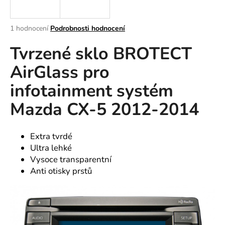
a
j
Průměrné
1 hodnocení
Podrobnosti hodnocení
í
hodnocení
Tvrzené sklo BROTECT
produktu
t
je
?
AirGlass pro
5,0
z
infotainment systém
5
hvězdiček.
Mazda CX-5 2012-2014
HLEDAT
Extra tvrdé
Ultra lehké
D
Vysoce transparentní
o
Anti otisky prstů
p
o
r
u