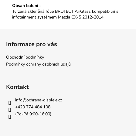
Obsah balení :
Tvrzená skleněná fólie BROTECT AirGlass kompatibilní s
infotainment systémem Mazda CX-5 2012-2014
Z
á
Informace pro vás
p
a
Obchodní podmínky
t
Podmínky ochrany osobních údajů
í
Kontakt
info
@
ochrana-displeje.cz
+420 774 484 108
(Po-Pá 9:00-16:00)