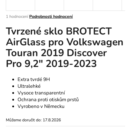
a
j
Průměrné
1 hodnocení
Podrobnosti hodnocení
í
hodnocení
Tvrzené sklo BROTECT
produktu
t
je
?
AirGlass pro Volkswagen
5,0
z
Touran 2019 Discover
5
hvězdiček.
Pro 9,2" 2019-2023
HLEDAT
Extra tvrdé 9H
Ultralehké
D
Vysoce transparentní
o
Ochrana proti otiskům prstů
p
Vyrobeno v Německu
o
r
Můžeme doručit do:
17.8.2026
u