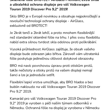
a ultralehká ochrana displeje pro váš Volkswagen
Touran 2019 Discover Pro 9,2" 2019!
Sklo BRO je v Evropě novinkou a obsahuje nejpokročilejší a
revoluční technologii ochrany displeje - AirGlass,
exkluzivně od BROTECT!
Je 2krát tenčí a 2krát lehčí, a proto mnohem flexibilnější
než standardní skleněné fólie na trhu.
I přes svou flexibilitu
nabízí extra silnou tvrdost skla odolnou proti poškrábání.
Vysoká průhlednost AirGlass zajišťuje, že obsah vašeho
displeje bude zobrazen jako břitva.
Zároveň vám ultratenká
fólie poskytuje jedinečnou citlivost dotykové obrazovky.
BRO má navíc povrchovou úpravu proti otiskům prstů,
takže nečistoty a otisky prstů na vašem displeji nemají
šanci a lze je jednoduše setřít.
Flexibilní lepicí vrstva umožňuje, aby BRO hladce a bez
bublin naklouzlo na váš Volkswagen Touran 2019 Discover
Pro 9,2" 2019.
Kamarád pro váš Volkswagen Touran 2019 Discover Pro
9,2" 2019 je vyroben s péčí naším týmem odborníků v
Německu. Ochranná fólie na displej je vyrobena v Německu