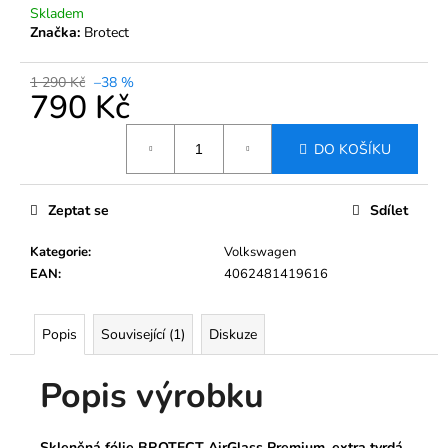
č
Skladem
u
Značka:
Brotect
j
e
1 290 Kč
–38 %
m
790 Kč
e
Měrná
DO KOŠÍKU
cena:
TVRZENÉ
SKLO
PRO
Zeptat se
Sdílet
DISPLEJ
KLIMATIZACE
Kategorie
:
Volkswagen
HYUNDAI
TUCSON
EAN
:
4062481419616
2022-
2024
490
Popis
Související (1)
Diskuze
Kč
Původně:
Popis výrobku
780
Kč
Skleněná fólie BROTECT AirGlass Premium, extra tvrdá