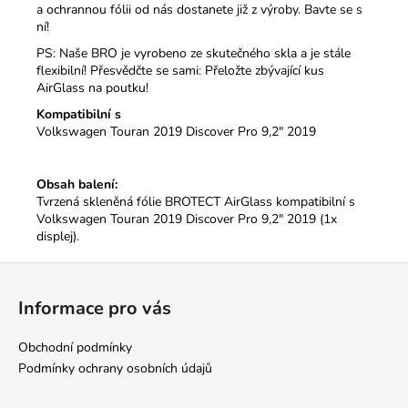
a ochrannou fólii od nás dostanete již z výroby. Bavte se s
ní!
PS: Naše BRO je vyrobeno ze skutečného skla a je stále
flexibilní!
Přesvědčte se sami: Přeložte zbývající kus
AirGlass na poutku!
Kompatibilní s
Volkswagen Touran 2019 Discover Pro 9,2" 2019
Obsah balení:
Tvrzená skleněná fólie BROTECT AirGlass kompatibilní s
Volkswagen Touran 2019 Discover Pro 9,2" 2019 (1x
displej).
Z
á
Informace pro vás
p
a
Obchodní podmínky
t
Podmínky ochrany osobních údajů
í