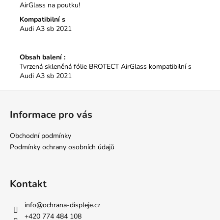
AirGlass na poutku!
Kompatibilní s
Audi A3 sb 2021
Obsah balení :
Tvrzená skleněná fólie BROTECT AirGlass kompatibilní s
Audi A3 sb 2021
Z
á
Informace pro vás
p
a
Obchodní podmínky
t
Podmínky ochrany osobních údajů
í
Kontakt
info
@
ochrana-displeje.cz
+420 774 484 108