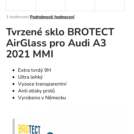
a
j
Průměrné
1 hodnocení
Podrobnosti hodnocení
í
hodnocení
Tvrzené sklo BROTECT
produktu
t
je
?
AirGlass pro Audi A3
5,0
z
2021 MMI
5
hvězdiček.
HLEDAT
Extra tvrdý 9H
Ultra lehký
Vysoce transparentní
Anti otisky prstů
D
Vyrobeno v Německu
o
p
o
r
u