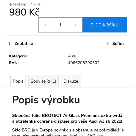
190
1 190 Kč
–17 %
Kč
980 Kč
Měrná
DO KOŠÍKU
cena:
Zeptat se
Sdílet
Kategorie
:
Audi
EAN
:
4066208290502
Popis
Související (1)
Diskuze
Popis výrobku
Skleněná fólie BROTECT AirGlass Premium, extra tvrdá
a ultralehká ochrana displeje pro vaše Audi A3 sb 2021!
Sklo BRO je v Evropě novinkou a obsahuje nejpokročilejší a
revoluční technologii ochrany displeje - AirGlass,