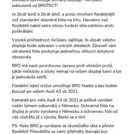
exkluzivně od BROTECT!
Je 2krát tenčí a 2krát lehčí, a proto mnohem flexibilnější
než standardní skleněné fólie na trhu.
Navzdory své
flexibilitě nabízí extra silnou tvrdost skla odolnou proti
poškrábání.
Vysoká průhlednost AirGlass zajišťuje, že obsah vašeho
displeje bude zobrazen v ostrých detailech.
Zároveň vám
ultratenká fólie poskytuje jedinečnou citlivost dotykové
obrazovky.
BRO má navíc povrchovou úpravu proti otiskům prstů,
takže nečistoty a otisky nemají na vašem displeji šanci a lze
je jednoduše setřít.
Flexibilní lepicí vrstva umožňuje BRO hladce a bez bublin
klouzat po vašem Audi A3 sb 2021.
Kamarád pro vaše Audi A3 sb 2021 je pečlivě vyroben
naším týmem odborníků v Německu.
Ochranná fólie na
displej je proto vyrobena v Německu a ochrannou fólii od
nás obdržíte již z výroby.
Bavte se s tím!
PS: Naše BRO je vyrobeno ze skutečného skla a přesto
flexibilní!
Přesvědčte se sami: přehněte zbývající kus