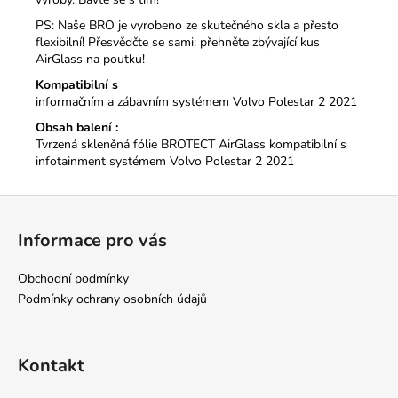
PS: Naše BRO je vyrobeno ze skutečného skla a přesto
flexibilní!
Přesvědčte se sami: přehněte zbývající kus
AirGlass na poutku!
Kompatibilní s
informačním a zábavním systémem Volvo Polestar 2 2021
Obsah balení :
Tvrzená skleněná fólie BROTECT AirGlass kompatibilní s
infotainment systémem Volvo Polestar 2 2021
Z
á
Informace pro vás
p
a
Obchodní podmínky
t
Podmínky ochrany osobních údajů
í
Kontakt