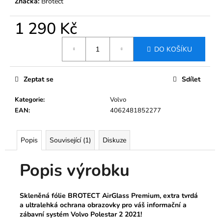
Značka:
Brotect
1 290 Kč
Měrná
DO KOŠÍKU
cena:
Zeptat se
Sdílet
Kategorie
:
Volvo
EAN
:
4062481852277
Popis
Související (1)
Diskuze
Popis výrobku
Skleněná fólie BROTECT AirGlass Premium, extra tvrdá
a ultralehká ochrana obrazovky pro váš informační a
zábavní systém Volvo Polestar 2 2021!