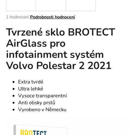
a
j
Průměrné
1 hodnocení
Podrobnosti hodnocení
í
hodnocení
Tvrzené sklo BROTECT
produktu
t
je
?
AirGlass pro
5,0
z
infotainment systém
5
hvězdiček.
Volvo Polestar 2 2021
HLEDAT
Extra tvrdé
Ultra lehké
D
Vysoce transparentní
o
Anti otisky prstů
p
Vyrobeno v Německu
o
r
u