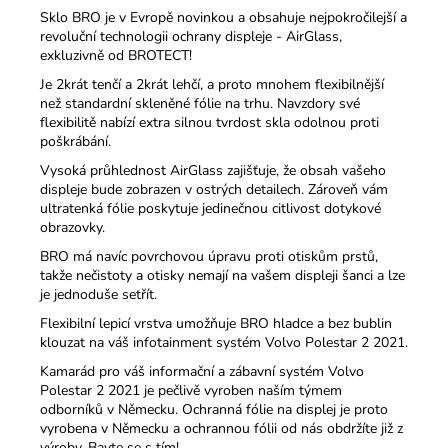
Sklo BRO je v Evropě novinkou a obsahuje nejpokročilejší a
revoluční technologii ochrany displeje - AirGlass,
exkluzivně od BROTECT!
Je 2krát tenčí a 2krát lehčí, a proto mnohem flexibilnější
než standardní skleněné fólie na trhu.
Navzdory své
flexibilitě nabízí extra silnou tvrdost skla odolnou proti
poškrábání.
Vysoká průhlednost AirGlass zajišťuje, že obsah vašeho
displeje bude zobrazen v ostrých detailech.
Zároveň vám
ultratenká fólie poskytuje jedinečnou citlivost dotykové
obrazovky.
BRO má navíc povrchovou úpravu proti otiskům prstů,
takže nečistoty a otisky nemají na vašem displeji šanci a lze
je jednoduše setřít.
Flexibilní lepicí vrstva umožňuje BRO hladce a bez bublin
klouzat na váš infotainment systém Volvo Polestar 2 2021.
Kamarád pro váš informační a zábavní systém Volvo
Polestar 2 2021 je pečlivě vyroben naším týmem
odborníků v Německu.
Ochranná fólie na displej je proto
vyrobena v Německu a ochrannou fólii od nás obdržíte již z
výroby.
Bavte se s tím!