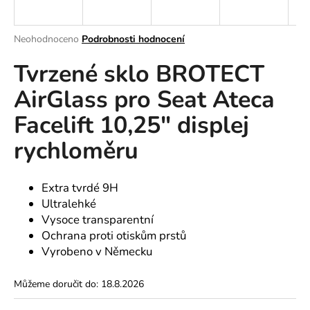
a
j
Průměrné
Neohodnoceno
Podrobnosti hodnocení
í
hodnocení
Tvrzené sklo BROTECT
produktu
t
je
?
AirGlass pro Seat Ateca
0,0
z
Facelift 10,25" displej
5
hvězdiček.
rychloměru
HLEDAT
Extra tvrdé 9H
Ultralehké
D
Vysoce transparentní
o
Ochrana proti otiskům prstů
p
Vyrobeno v Německu
o
r
Můžeme doručit do:
18.8.2026
u