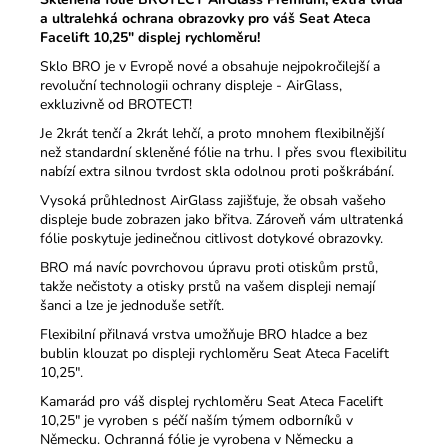
290
a ultralehká ochrana obrazovky pro váš Seat Ateca
Kč
Facelift 10,25" displej rychloměru!
Sklo BRO je v Evropě nové a obsahuje nejpokročilejší a
revoluční technologii ochrany displeje - AirGlass,
exkluzivně od BROTECT!
Je 2krát tenčí a 2krát lehčí, a proto mnohem flexibilnější
než standardní skleněné fólie na trhu.
I přes svou flexibilitu
nabízí extra silnou tvrdost skla odolnou proti poškrábání.
Vysoká průhlednost AirGlass zajišťuje, že obsah vašeho
displeje bude zobrazen jako břitva.
Zároveň vám ultratenká
fólie poskytuje jedinečnou citlivost dotykové obrazovky.
BRO má navíc povrchovou úpravu proti otiskům prstů,
takže nečistoty a otisky prstů na vašem displeji nemají
šanci a lze je jednoduše setřít.
Flexibilní přilnavá vrstva umožňuje BRO hladce a bez
bublin klouzat po displeji rychloměru Seat Ateca Facelift
10,25".
Kamarád pro váš displej rychloměru Seat Ateca Facelift
10,25" je vyroben s péčí naším týmem odborníků v
Německu. Ochranná fólie je vyrobena v Německu a