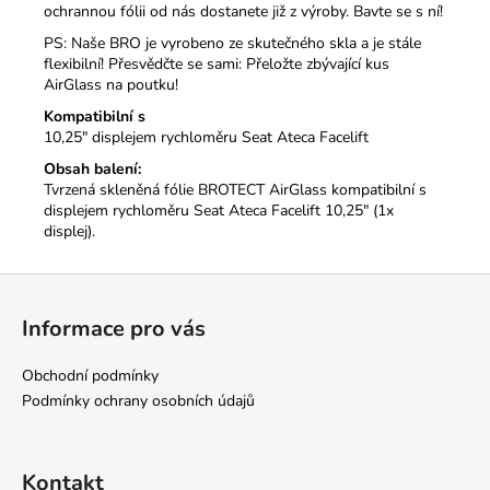
ochrannou fólii od nás dostanete již z výroby. Bavte se s ní!
PS: Naše BRO je vyrobeno ze skutečného skla a je stále
flexibilní!
Přesvědčte se sami: Přeložte zbývající kus
AirGlass na poutku!
Kompatibilní s
10,25" displejem rychloměru Seat Ateca Facelift
Obsah balení:
Tvrzená skleněná fólie BROTECT AirGlass kompatibilní s
displejem rychloměru Seat Ateca Facelift 10,25" (1x
displej).
Z
á
Informace pro vás
p
a
Obchodní podmínky
t
Podmínky ochrany osobních údajů
í
Kontakt