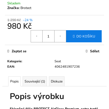
č
Skladem
u
Značka:
Brotect
j
e
1 290 Kč
–24 %
m
980 Kč
e
Měrná
DO KOŠÍKU
cena:
TVRZENÉ
SKLO
BROTECT
Zeptat se
Sdílet
AIRGLASS
PRO
Kategorie
:
Seat
INFOTAINMENT
COLUMBUS
EAN
:
4062481907236
ŠKODA
SUPERB
2017-
Popis
Související (1)
Diskuze
2023
9,2"
Popis výrobku
790
Kč
Původně:
1
Skleněná fólie BROTECT AirGlass Premium, extra tvrdá