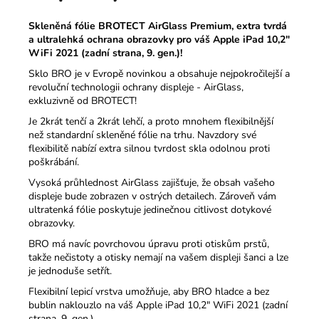
090
Kč
Skleněná fólie BROTECT AirGlass Premium, extra tvrdá
a ultralehká ochrana obrazovky pro váš Apple iPad 10,2″
WiFi 2021 (zadní strana, 9. gen.)!
Sklo BRO je v Evropě novinkou a obsahuje nejpokročilejší a
revoluční technologii ochrany displeje - AirGlass,
exkluzivně od BROTECT!
Je 2krát tenčí a 2krát lehčí, a proto mnohem flexibilnější
než standardní skleněné fólie na trhu.
Navzdory své
flexibilitě nabízí extra silnou tvrdost skla odolnou proti
poškrábání.
Vysoká průhlednost AirGlass zajišťuje, že obsah vašeho
displeje bude zobrazen v ostrých detailech.
Zároveň vám
ultratenká fólie poskytuje jedinečnou citlivost dotykové
obrazovky.
BRO má navíc povrchovou úpravu proti otiskům prstů,
takže nečistoty a otisky nemají na vašem displeji šanci a lze
je jednoduše setřít.
Flexibilní lepicí vrstva umožňuje, aby BRO hladce a bez
bublin naklouzlo na váš Apple iPad 10,2″ WiFi 2021 (zadní
strana, 9. gen.).