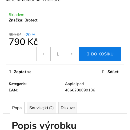
č
u
j
Skladem
e
Značka:
Brotect
m
e
990 Kč
–20 %
790 Kč
TVRZENÉ
Měrná
DO KOŠÍKU
SKLO
cena:
BROTECT
AIRGLASS
PRO
Zeptat se
Sdílet
INFOTAINMENT
BOLERO
2020-
Kategorie
:
Apple Ipad
2023
EAN
:
4066208099136
8"
ŠKODA
SCALA
Popis
Související (2)
Diskuze
690
Kč
Původně:
Popis výrobku
1