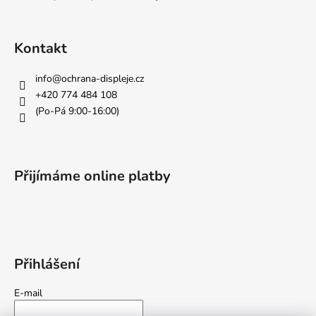
í
Kontakt
info
@
ochrana-displeje.cz
+420 774 484 108
(Po-Pá 9:00-16:00)
Přijímáme online platby
Přihlášení
E-mail