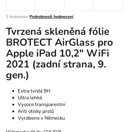
a
j
Průměrné
1 hodnocení
Podrobnosti hodnocení
í
hodnocení
Tvrzená skleněná fólie
produktu
t
je
?
BROTECT AirGlass pro
5,0
z
Apple iPad 10,2″ WiFi
5
hvězdiček.
2021 (zadní strana, 9.
HLEDAT
gen.)
Extra tvrdá 9H
D
Ultra lehká
o
Vysoce transparentní
p
Anti otisky prstů
o
Vyrobeno v Německu
r
u
Můžeme doručit do:
17.8.2026