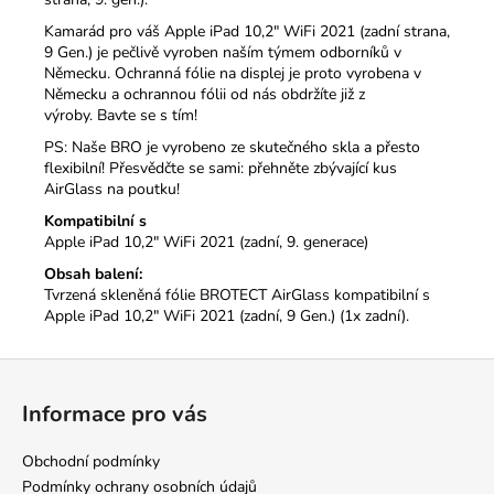
Kamarád pro váš Apple iPad 10,2″ WiFi 2021 (zadní strana,
9 Gen.) je pečlivě vyroben naším týmem odborníků v
Německu.
Ochranná fólie na displej je proto vyrobena v
Německu a ochrannou fólii od nás obdržíte již z
výroby.
Bavte se s tím!
PS: Naše BRO je vyrobeno ze skutečného skla a přesto
flexibilní!
Přesvědčte se sami: přehněte zbývající kus
AirGlass na poutku!
Kompatibilní s
Apple iPad 10,2″ WiFi 2021 (zadní, 9. generace)
Obsah balení:
Tvrzená skleněná fólie BROTECT AirGlass kompatibilní s
Apple iPad 10,2″ WiFi 2021 (zadní, 9 Gen.) (1x zadní).
Z
á
Informace pro vás
p
a
Obchodní podmínky
t
Podmínky ochrany osobních údajů