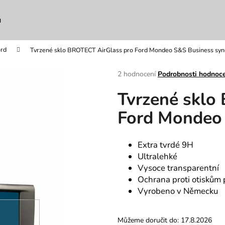
u
rd
Tvrzené sklo BROTECT AirGlass pro Ford Mondeo S&S Business sy
Co potřebujete najít?
Průměrné
2 hodnocení
Podrobnosti hodnoc
hodnocení
Tvrzené sklo
produktu
HLEDAT
je
Ford Mondeo 
5,0
z
5
Doporučujeme
hvězdiček.
Extra tvrdé 9H
Ultralehké
Vysoce transparentní
Ochrana proti otiskům 
Vyrobeno v Německu
Můžeme doručit do:
17.8.2026