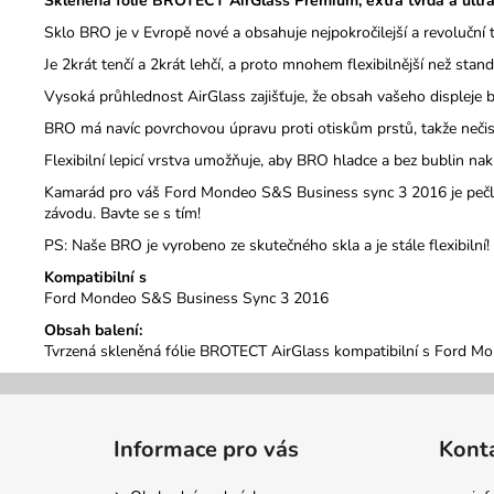
Skleněná fólie BROTECT AirGlass Premium, extra tvrdá a ultr
Sklo BRO je v Evropě nové a obsahuje nejpokročilejší a revoluční 
Je 2krát tenčí a 2krát lehčí, a proto mnohem flexibilnější než stand
Vysoká průhlednost AirGlass zajišťuje, že obsah vašeho displeje b
BRO má navíc povrchovou úpravu proti otiskům prstů, takže nečistot
Flexibilní lepicí vrstva umožňuje, aby BRO hladce a bez bublin 
Kamarád pro váš Ford Mondeo S&S Business sync 3 2016 je peč
závodu.
Bavte se s tím!
PS: Naše BRO je vyrobeno ze skutečného skla a je stále flexibilní!
Kompatibilní s
Ford Mondeo S&S Business Sync 3 2016
Obsah balení:
Tvrzená skleněná fólie BROTECT AirGlass kompatibilní s Ford Mo
Z
á
Informace pro vás
Kont
p
a