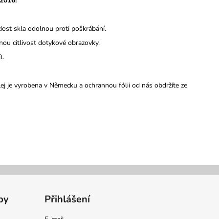
2016!
vrdost skla odolnou proti poškrábání.
nou citlivost dotykové obrazovky.
t.
lej je vyrobena v Německu a ochrannou fólii od nás obdržíte ze
by
Přihlášení