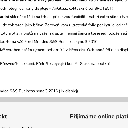
alehká ochrana obrazovky pro váš Ford Mondeo S&S Business sync 3 
technologii ochrany displeje - AirGlass, exkluzivně od BROTECT!
ardní skleněné fólie na trhu.
I přes svou flexibilitu nabízí extra silnou t
ude zobrazen jako břitva.
Zároveň vám ultratenká fólie poskytuje jedineč
y a otisky prstů na vašem displeji nemají šanci a lze je jednoduše setří
naklouzlo na váš Ford Mondeo S&S Business sync 3 2016.
livě vyroben naším týmem odborníků v Německu.
Ochranná fólie na disp
Přesvědčte se sami: Přeložte zbývající kus AirGlass na poutku!
ndeo S&S Business sync 3 2016 (1x displej).
akt
Přijímáme online plat