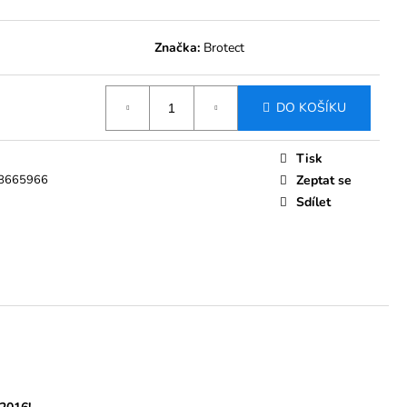
 BROTECT AIRGLASS
MENT BOLERO ŠKODA
023 8"
Značka:
Brotect
Kč
DO KOŠÍKU
Tisk
8665966
Zeptat se
Sdílet