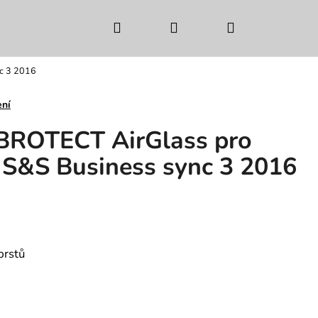
Hledat
Přihlášení
Nákupní
nc 3 2016
košík
ení
 BROTECT AirGlass pro
S&S Business sync 3 2016
prstů
Následující