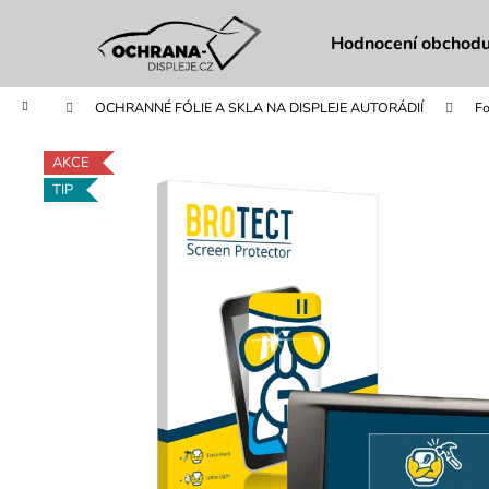
K
Přejít
na
o
Hodnocení obchod
obsah
Zpět
Zpět
š
do
do
í
Domů
OCHRANNÉ FÓLIE A SKLA NA DISPLEJE AUTORÁDIÍ
Fo
obchodu
obchodu
k
AKCE
TIP