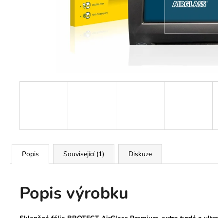
TVRZENÉ SKLO PRO DISPLEJ
KLIMATIZACE HYUNDAI TUCSON
2022-2024
490 Kč
Původně:
780 Kč
Popis
Související (1)
Diskuze
Popis výrobku